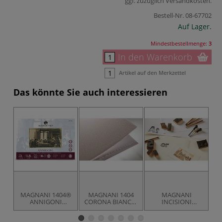
ggf. zuzüglich
Versandkosten
.
Bestell-Nr.
08-67702
Auf Lager.
Mindestbestellmenge:
3
In den Warenkorb
Artikel auf den Merkzettel
Das könnte Sie auch interessieren
MAGNANI 1404®
MAGNANI 1404
MAGNANI
ANNIGONI
CORONA BIANCO,
INCISIONI
Zeichenblock
Druckpapier
BIANCO,
Druckpapier, weiß