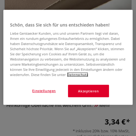
Schön, dass Sie sich für uns entschieden haben!
Liebe Gerstaecker Kunden, uns und unseren Partnern liegt viel daran,
Ihnen ein rundum gelungenes Einkaufserlebnis zu ermöglichen. Dabei
haben Datenschutzgrundsätze wie Datensparsamkeit, Transparenz und
Sicherheit höchste Priorität. Wenn Sie auf „Akzeptieren“ klicken, stimmen
MAGNANI 1404® ANNIGONI
Sie der Speicherung von Cookies auf Ihrem Gerät zu, um die
Zeichenpapier, Bogen
Websitenavigation zu verbessern, die Websitenutzung zu analysieren und
unsere Marketingbemühungen zu unterstützen. Selbstverständlich
können Sie Ihre Einwilligung jederzeit in den Einstellungen ändern oder
0 Bewertungen
wiederrufen. Diese finden Sie unter
Datenschutz
MAGNANI 1404 ANNIGONI ist ideal geeignet für Graphit,
Einstellungen
Akzeptieren
Kohle, Rötel, Pastell sowie Aquarell, Gouache, Tusche. Aus
100 % Baumwolle mit farbigen Zellulosefasereinschlüssen.
Feinkörnige Oberfläche mit weichem Griff.
Mehr
3,34 €
inklusive 20% bzw. 10% MwSt,