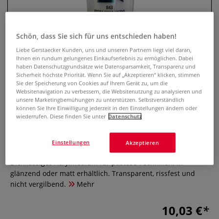
Schön, dass Sie sich für uns entschieden haben!
Liebe Gerstaecker Kunden, uns und unseren Partnern liegt viel daran,
Ihnen ein rundum gelungenes Einkaufserlebnis zu ermöglichen. Dabei
haben Datenschutzgrundsätze wie Datensparsamkeit, Transparenz und
Sicherheit höchste Priorität. Wenn Sie auf „Akzeptieren“ klicken, stimmen
Sie der Speicherung von Cookies auf Ihrem Gerät zu, um die
Websitenavigation zu verbessern, die Websitenutzung zu analysieren und
unsere Marketingbemühungen zu unterstützen. Selbstverständlich
MAIMERI ACRILICO Medium Extra
können Sie Ihre Einwilligung jederzeit in den Einstellungen ändern oder
wiederrufen. Diese finden Sie unter
Datenschutz
dickflüssig, 200 ml
Einstellungen
Akzeptieren
0 Bewertungen
Dickflüssiges Acrylmedium für pastose Techniken. In
glänzend oder matt erhältlich. Transparent, rissfest und
nicht vergilbend.
Mehr
10,03 €