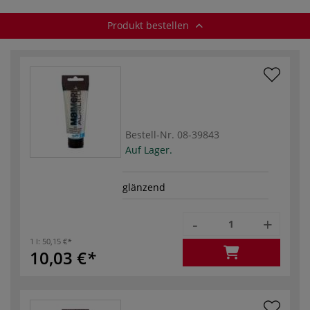
Produkt bestellen
Bestell-Nr.
08-39843
Auf Lager.
glänzend
-
+
1 l:
50,15 €
10,03 €