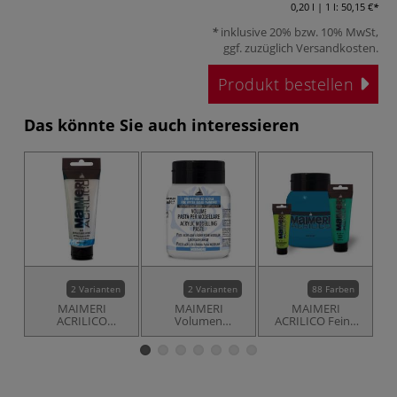
0,20 l | 1 l:
50,15 €
inklusive 20% bzw. 10% MwSt,
ggf. zuzüglich
Versandkosten
.
Produkt bestellen
Das könnte Sie auch interessieren
2 Varianten
2 Varianten
88 Farben
MAIMERI
MAIMERI
MAIMERI
ACRILICO
Volumen
ACRILICO Feine
Medium Extra
Leichtacryl-
Acrylfarben
flüssig, 200 ml
Modelliermasse
P