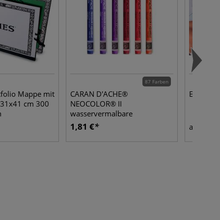
87 Farben
folio Mappe mit
CARAN D'ACHE®
Enkaust
k 31x41 cm 300
NEOCOLOR® II
n
wasservermalbare
Wachspastelle, einzeln
1,81 €
1,44
ab