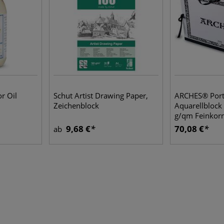
r Oil
Schut Artist Drawing Paper,
ARCHES® Port
Zeichenblock
Aquarellbloc
g/qm Feinkor
9,68 €
70,08 €
ab