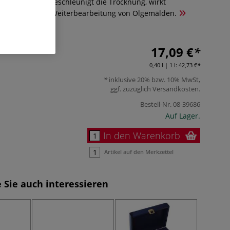
für Ölfarben. Beschleunigt die Trocknung, wirkt
erleichtert die Weiterbearbeitung von Ölgemälden.
17,09 €
0,40 l | 1 l:
42,73 €
inklusive 20% bzw. 10% MwSt,
ggf. zuzüglich
Versandkosten
.
Bestell-Nr.
08-39686
Auf Lager.
In den Warenkorb
Artikel auf den Merkzettel
 Sie auch interessieren