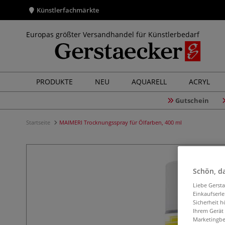
Künstlerfachmärkte
Europas größter Versandhandel für Künstlerbedarf
PRODUKTE
NEU
AQUARELL
ACRYL
Gutschein
Startseite
MAIMERI Trocknungsspray für Ölfarben, 400 ml
Schön, da
Liebe Gerst
Einkaufserl
Sicherheit h
Ihrem Gerät
Marketingbe