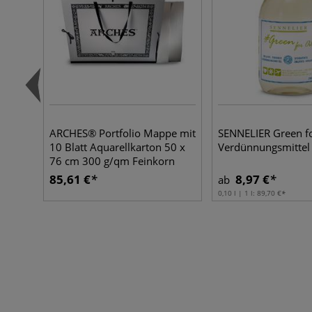
ARCHES® Portfolio Mappe mit
SENNELIER Green fo
10 Blatt Aquarellkarton 50 x
Verdünnungsmittel
76 cm 300 g/qm Feinkorn
85,61 €
8,97 €
ab
0,10 l | 1 l:
89,70 €