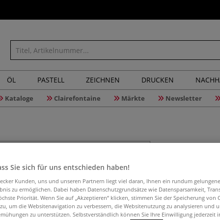
ÖL
PASTELL
ZEICHNEN
DRUCKEN
NACHH
Kataloge
Clairefontaine
Märkte
Newsletter
ss Sie sich für uns entschieden haben!
MAIMERI 
400 ml
aecker Kunden, uns und unseren Partnern liegt viel daran, Ihnen ein rundum gelungen
ebnis zu ermöglichen. Dabei haben Datenschutzgrundsätze wie Datensparsamkeit, Tra
öchste Priorität. Wenn Sie auf „Akzeptieren“ klicken, stimmen Sie der Speicherung von 
 zu, um die Websitenavigation zu verbessern, die Websitenutzung zu analysieren und 
mühungen zu unterstützen. Selbstverständlich können Sie Ihre Einwilligung jederzeit 