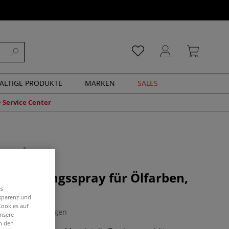
ALTIGE PRODUKTE
MARKEN
SALES
Service Center
Trocknungsspray für Ölfarben,
es
nsparenz und
Cookies auf
0 Bewertungen
unsere
in den