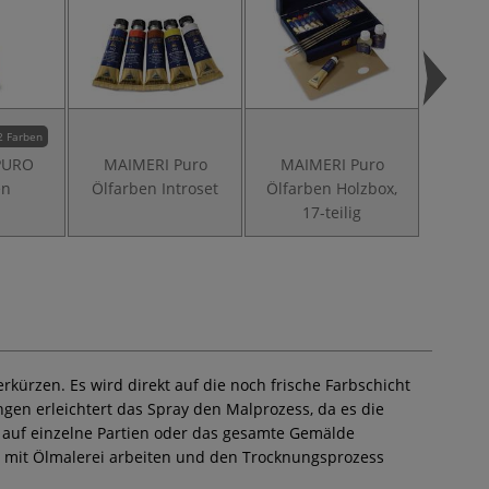
2 Farben
PURO
MAIMERI Puro
MAIMERI Puro
MAIME
en
Ölfarben Introset
Ölfarben Holzbox,
Extraf
17-teilig
erkürzen. Es wird direkt auf die noch frische Farbschicht
gen erleichtert das Spray den Malprozess, da es die
lt auf einzelne Partien oder das gesamte Gemälde
e mit Ölmalerei arbeiten und den Trocknungsprozess