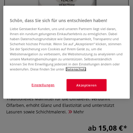
Schön, dass Sie sich für uns entschieden haben!
Liebe Gerstaecker Kunden, uns und unseren Partnern liegt viel daran,
Ihnen ein rundum gelungenes Einkaufserlebnis zu ermöglichen. Dabei
haben Datenschutzgrundsätze wie Datensparsamkeit, Transparenz und
Sicherheit höchste Priorität. Wenn Sie auf „Akzeptieren“ klicken, stimmen
Sie der Speicherung von Cookies auf Ihrem Gerät zu, um die
Websitenavigation zu verbessern, die Websitenutzung zu analysieren und
unsere Marketingbemühungen zu unterstützen. Selbstverständlich
können Sie Ihre Einwilligung jederzeit in den Einstellungen ändern oder
MAIMERI Venezianisches
wiederrufen. Diese finden Sie unter
Datenschutz
Terpentin
Einstellungen
Akzeptieren
0 Bewertungen
Traditionelles Malmittel für die Ölmalerei. Verdünnt
Ölfarben, erhöht Glanz und Elastizität und unterstützt
Lasuren sowie Schichtmalerei.
Mehr
ab
15,08 €