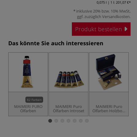
0,075 l | 1 l:
201,07 €
inklusive 20% bzw. 10% MwSt,
ggf. zuzüglich
Versandkosten
.
Produkt bestellen
Das könnte Sie auch interessieren
82 Farben
MAIMERI PURO
MAIMERI Puro
MAIMERI Puro
Ölfarben
Ölfarben Introset
Ölfarben Holzbox,
17-teilig