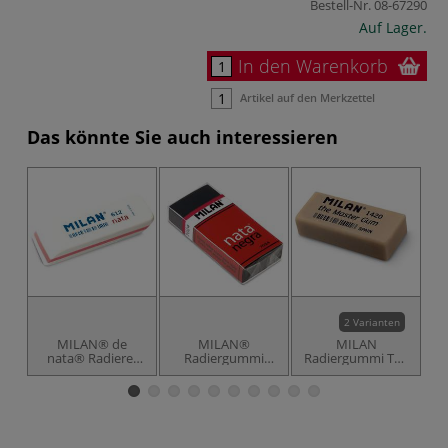
Bestell-Nr.
08-67290
Auf Lager.
In den Warenkorb
Artikel auf den Merkzettel
Das könnte Sie auch interessieren
2 Varianten
MILAN® de
MILAN®
MILAN
M
nata® Radierer
Radiergummi
Radiergummi The
f
612
Schwarz
Master Gum