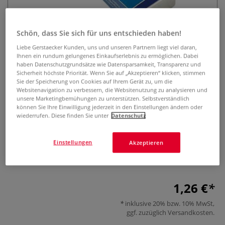
Schön, dass Sie sich für uns entschieden haben!
Liebe Gerstaecker Kunden, uns und unseren Partnern liegt viel daran,
Ihnen ein rundum gelungenes Einkaufserlebnis zu ermöglichen. Dabei
haben Datenschutzgrundsätze wie Datensparsamkeit, Transparenz und
Sicherheit höchste Priorität. Wenn Sie auf „Akzeptieren“ klicken, stimmen
Sie der Speicherung von Cookies auf Ihrem Gerät zu, um die
MILAN® Radiergummi 320
Websitenavigation zu verbessern, die Websitenutzung zu analysieren und
unsere Marketingbemühungen zu unterstützen. Selbstverständlich
können Sie Ihre Einwilligung jederzeit in den Einstellungen ändern oder
0 Bewertungen
wiederrufen. Diese finden Sie unter
Datenschutz
Klassischer Radiergummi mit Kartonmantel für präzises,
sauberes Arbeiten. Entfernt Grafit gründlich auf allen
Einstellungen
Akzeptieren
Papierarten – weich, zuverlässig, hygienisch verpackt.
Mehr
1,26 €
inklusive 20% bzw. 10% MwSt,
ggf. zuzüglich
Versandkosten
.