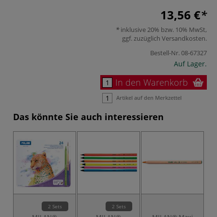
13,56 €
inklusive 20% bzw. 10% MwSt,
ggf. zuzüglich
Versandkosten
.
Bestell-Nr.
08-67327
Auf Lager.
In den Warenkorb
Artikel auf den Merkzettel
Das könnte Sie auch interessieren
2 Sets
2 Sets
MILAN®
MILAN®
MILAN® Maxi