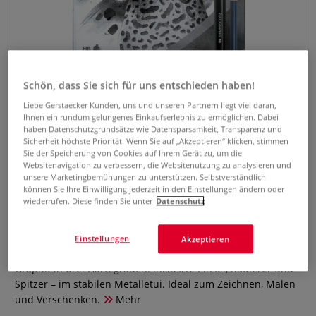
Schön, dass Sie sich für uns entschieden haben!
Liebe Gerstaecker Kunden, uns und unseren Partnern liegt viel daran,
Ihnen ein rundum gelungenes Einkaufserlebnis zu ermöglichen. Dabei
haben Datenschutzgrundsätze wie Datensparsamkeit, Transparenz und
Sicherheit höchste Priorität. Wenn Sie auf „Akzeptieren“ klicken, stimmen
Sie der Speicherung von Cookies auf Ihrem Gerät zu, um die
MILAN® TODOGRAPHITE 181,
Websitenavigation zu verbessern, die Websitenutzung zu analysieren und
wasservermalbare
unsere Marketingbemühungen zu unterstützen. Selbstverständlich
können Sie Ihre Einwilligung jederzeit in den Einstellungen ändern oder
Graphitminen-Set
wiederrufen. Diese finden Sie unter
Datenschutz
0 Bewertungen
Einstellungen
Akzeptieren
Vollständig wasservermalbares Aquarellstift-Set mit reinem
Graphit in drei Härtegraden. Inklusive Pinsel, Radierer und
Spitzer – im stabilen Metalletui. Ideal zum Zeichnen, Malen
und Verschenken.
Mehr