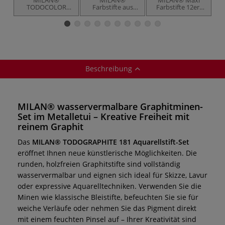
TODOCOLOR
Farbstifte aus
Farbstifte 12er-
Z
Aquarellfarbstift-
schwarz
Set
Sets
gefärbtem
Lindenholz, 6er-
Sets
Beschreibung
MILAN® wasservermalbare Graphitminen-
Set im Metalletui – Kreative Freiheit mit
reinem Graphit
Das
MILAN® TODOGRAPHITE 181 Aquarellstift-Set
eröffnet Ihnen neue künstlerische Möglichkeiten. Die
runden, holzfreien Graphitstifte sind vollständig
wasservermalbar und eignen sich ideal für Skizze, Lavur
oder expressive Aquarelltechniken. Verwenden Sie die
Minen wie klassische Bleistifte, befeuchten Sie sie für
weiche Verläufe oder nehmen Sie das Pigment direkt
mit einem feuchten Pinsel auf – Ihrer Kreativität sind