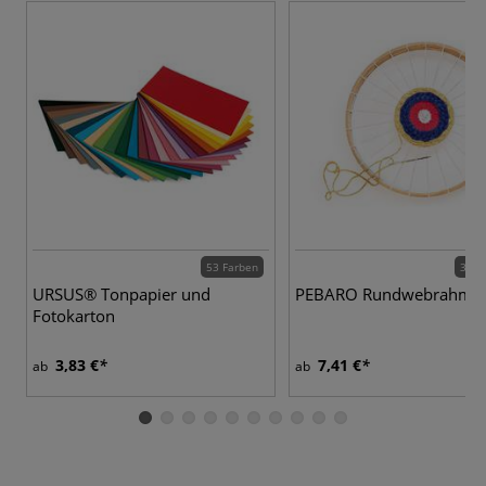
53 Farben
3 Va
URSUS® Tonpapier und
PEBARO Rundwebrahme
Fotokarton
3,83 €
7,41 €
ab
ab