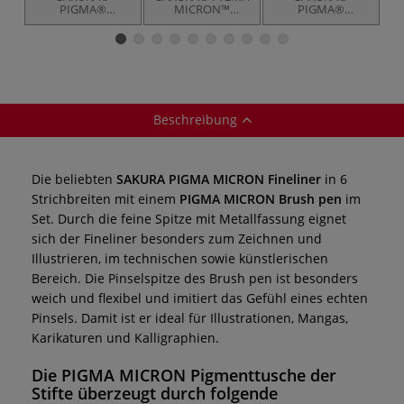
PIGMA®
MICRON™
PIGMA®
Ro
MICRON™
Fineliner-Sets,
MICRON™
Fineliner-Set +
schwarz
Fineliner Set 9
Everyday Pen
gratis
Beschreibung
Die
beliebten
SAKURA PIGMA MICRON Fineliner
in 6
Strichbreiten mit einem
PIGMA MICRON Brush pen
im
Set. Durch die feine Spitze mit Metallfassung eignet
sich der Fineliner besonders zum Zeichnen und
Illustrieren, im technischen sowie künstlerischen
Bereich. Die Pinselspitze des Brush pen ist besonders
weich und flexibel und imitiert das Gefühl eines echten
Pinsels. Damit ist er ideal für Illustrationen, Mangas,
Karikaturen und Kalligraphien.
Die
PIGMA MICRON
Pigmenttusche der
Stifte überzeugt durch folgende