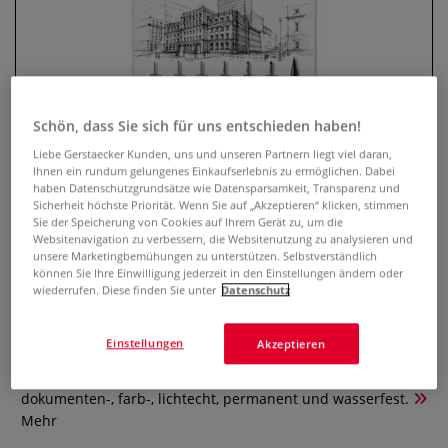
Schön, dass Sie sich für uns entschieden haben!
Liebe Gerstaecker Kunden, uns und unseren Partnern liegt viel daran,
Ihnen ein rundum gelungenes Einkaufserlebnis zu ermöglichen. Dabei
haben Datenschutzgrundsätze wie Datensparsamkeit, Transparenz und
Sicherheit höchste Priorität. Wenn Sie auf „Akzeptieren“ klicken, stimmen
SAKURA® PIGMA MICRON™ 6
Sie der Speicherung von Cookies auf Ihrem Gerät zu, um die
Websitenavigation zu verbessern, die Websitenutzung zu analysieren und
Fineliner + Brush pen
unsere Marketingbemühungen zu unterstützen. Selbstverständlich
können Sie Ihre Einwilligung jederzeit in den Einstellungen ändern oder
wiederrufen. Diese finden Sie unter
Datenschutz
2 Bewertungen
Die beliebten SAKURA PIGMA MICRON Fineliner in 6
Einstellungen
Akzeptieren
Strichbreiten mit einem PIGMA MICRON Brush pen im Set.
Nahezu auf jeder Oberfläche einsetzbar, schwarz,
dokumenten-, farb-, lichtecht, permanent und wasserfest.
Mehr