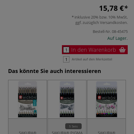
15,78 €
inklusive 20% bzw. 10% MwSt,
ggf. zuzüglich
Versandkosten
.
Bestell-Nr.
08-45475
Auf Lager.
In den Warenkorb
Artikel auf den Merkzettel
Das könnte Sie auch interessieren
5 Sets
SAKURA®
SAKURA® PIGMA
SAKURA®