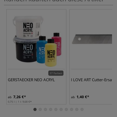
37 Farben
GERSTAECKER NEO ACRYL
I LOVE ART Cutter-Ersatzk
7,26 €
1,40 €
ab
ab
0,75 l | 1 l:
9,68 €