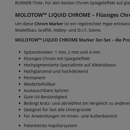
BURNER-Tinte. Für den besten Chrom Spiegeleffekt auf gl
MOLOTOW™ LIQUID CHROME
– Flüssiges Chr
Um diese
Chrom Marker
ist ein regelrechter Hype entstan
Modellbau, Graffiti, Hobby- und D.I.Y.-Szene.
MOLOTOW™ LIQUID CHROME Marker 3er-Set
– die Pr
Spitzenbreiten: 1 mm, 2 mm und 4 mm
Flüssiges Chrom mit Spiegeleffekt
Hochpigmentierte Spezialtinte auf Alkoholbasis
Hochglänzend und hochdeckend
Permanent
Wiederbefüllbar
Austauschbare Spitzen
Gute UV-Beständigkeit
Bedingt kratz- und abriebfest (im Vergleich zu andere
Geeignet für fast alle Untergründe
Für Anwendungen im Innen- und Außenbereich
Patentiertes Kapillarsystem