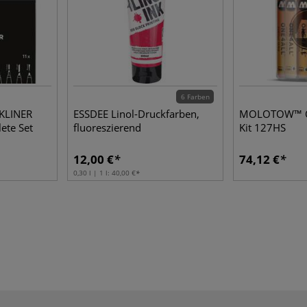
6 Farben
LINER
ESSDEE Linol-Druckfarben,
MOLOTOW™ O
te Set
fluoreszierend
Kit 127HS
12,00 €
74,12 €
0,30 l | 1 l:
40,00 €