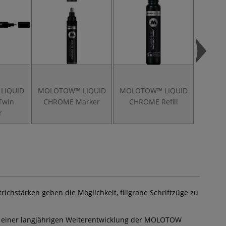
LIQUID
MOLOTOW™ LIQUID
MOLOTOW™ LIQUID
MO
Twin
CHROME Marker
CHROME Refill
Le
r
chstärken geben die Möglichkeit, filigrane Schriftzüge zu
bnis einer langjährigen Weiterentwicklung der MOLOTOW