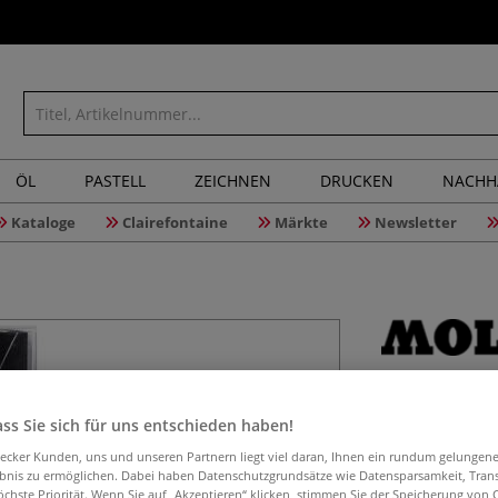
ÖL
PASTELL
ZEICHNEN
DRUCKEN
NACHH
Kataloge
Clairefontaine
Märkte
Newsletter
MOLOTOW
Set
ss Sie sich für uns entschieden haben!
aecker Kunden, uns und unseren Partnern liegt viel daran, Ihnen ein rundum gelungen
ebnis zu ermöglichen. Dabei haben Datenschutzgrundsätze wie Datensparsamkeit, Tra
öchste Priorität. Wenn Sie auf „Akzeptieren“ klicken, stimmen Sie der Speicherung von 