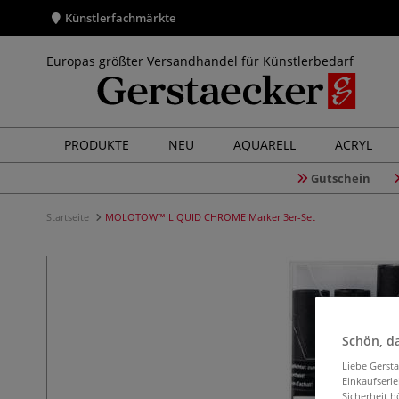
Künstlerfachmärkte
Europas größter Versandhandel für Künstlerbedarf
PRODUKTE
NEU
AQUARELL
ACRYL
Gutschein
Startseite
MOLOTOW™ LIQUID CHROME Marker 3er-Set
Schön, da
Liebe Gerst
Einkaufserl
Sicherheit h