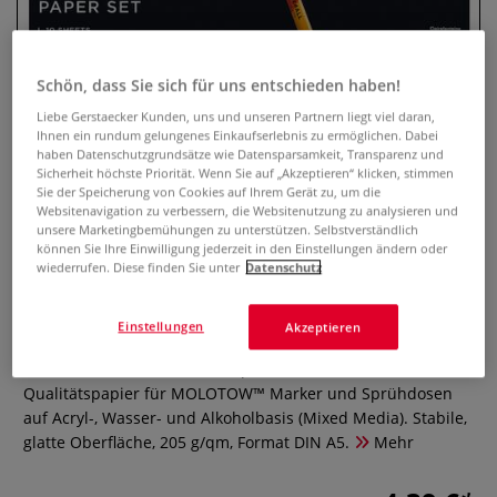
Schön, dass Sie sich für uns entschieden haben!
Liebe Gerstaecker Kunden, uns und unseren Partnern liegt viel daran,
Ihnen ein rundum gelungenes Einkaufserlebnis zu ermöglichen. Dabei
haben Datenschutzgrundsätze wie Datensparsamkeit, Transparenz und
Sicherheit höchste Priorität. Wenn Sie auf „Akzeptieren“ klicken, stimmen
Sie der Speicherung von Cookies auf Ihrem Gerät zu, um die
Websitenavigation zu verbessern, die Websitenutzung zu analysieren und
unsere Marketingbemühungen zu unterstützen. Selbstverständlich
MOLOTOW™ ONE4ALL
können Sie Ihre Einwilligung jederzeit in den Einstellungen ändern oder
wiederrufen. Diese finden Sie unter
Datenschutz
Professional Paper-Set
Einstellungen
0 Bewertungen
Akzeptieren
Das ONE4ALL Professional Paper-Set enthält 10 Blatt Profi-
Qualitätspapier für MOLOTOW™ Marker und Sprühdosen
auf Acryl-, Wasser- und Alkoholbasis (Mixed Media). Stabile,
glatte Oberfläche, 205 g/qm, Format DIN A5.
Mehr