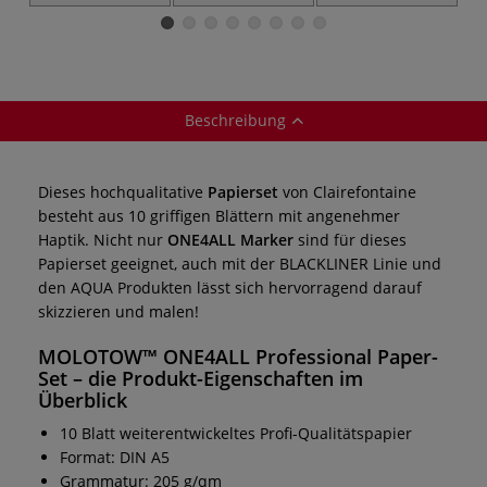
PERMANENT
BRUSH
PERMANENT 4er
Complete Set
Sets
Beschreibung
Dieses hochqualitative
Papierset
von Clairefontaine
besteht aus 10 griffigen Blättern mit angenehmer
Haptik. Nicht nur
ONE4ALL Marker
sind für dieses
Papierset geeignet, auch mit der BLACKLINER Linie und
den AQUA Produkten lässt sich hervorragend darauf
skizzieren und malen!
MOLOTOW™ ONE4ALL Professional Paper-
Set
– die Produkt-Eigenschaften im
Überblick
10 Blatt weiterentwickeltes Profi-Qualitätspapier
Format: DIN A5
Grammatur: 205 g/qm