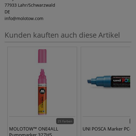
77933 Lahr/Schwarzwald
DE
info
@molotow.com
Kunden kauften auch diese Artikel
25 Farben
35 
MOLOTOW™ ONE4ALL
UNI POSCA Marker PC-8
Pumpmarker 327HS