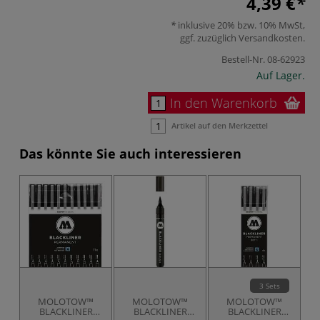
4,39 €
inklusive 20% bzw. 10% MwSt,
ggf. zuzüglich
Versandkosten
.
Bestell-Nr.
08-62923
Auf Lager.
In den Warenkorb
Artikel auf den Merkzettel
Das könnte Sie auch interessieren
3 Sets
MOLOTOW™
MOLOTOW™
MOLOTOW™
BLACKLINER
BLACKLINER
BLACKLINER