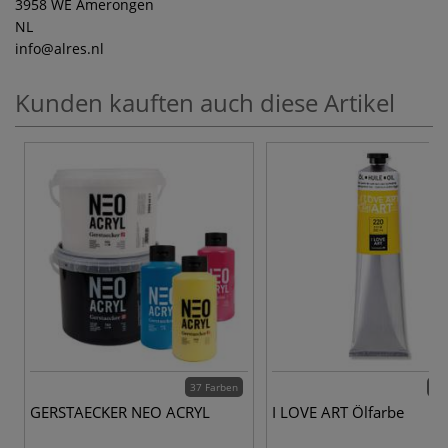
3958 WE Amerongen
NL
info
@alres.nl
Kunden kauften auch diese Artikel
37 Farben
36 
GERSTAECKER NEO ACRYL
I LOVE ART Ölfarbe