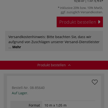
10,50 m² | 1 m²:
9,79 €
inklusive 20% bzw. 10% MwSt,
ggf. zuzüglich
Versandkosten
.
Produkt bestellen
Versandkostenhinweis: Bitte beachten Sie, dass wir
aufgrund von Zuschlägen unserer Versand-Dienstleister
...
Mehr
Produkt bestellen
Bestell-Nr.
08-85640
Auf Lager.
Format
10 m x 1,05 m