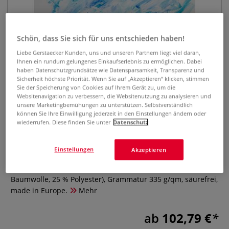
Schön, dass Sie sich für uns entschieden haben!
Liebe Gerstaecker Kunden, uns und unseren Partnern liegt viel daran,
Ihnen ein rundum gelungenes Einkaufserlebnis zu ermöglichen. Dabei
haben Datenschutzgrundsätze wie Datensparsamkeit, Transparenz und
Sicherheit höchste Priorität. Wenn Sie auf „Akzeptieren“ klicken, stimmen
Sie der Speicherung von Cookies auf Ihrem Gerät zu, um die
Websitenavigation zu verbessern, die Websitenutzung zu analysieren und
unsere Marketingbemühungen zu unterstützen. Selbstverständlich
MUSEO® Standard Maltuch
können Sie Ihre Einwilligung jederzeit in den Einstellungen ändern oder
wiederrufen. Diese finden Sie unter
Datenschutz
0 Bewertungen
Einstellungen
Akzeptieren
Das MUSEO® Baumwoll Maltuch: Bestens geeignet für
nahezu alle Mal-Techniken, 100 % Rayon Cotton (75 %
Baumwolle, 25 % Polyester), Grammatur 335 g/qm, säurefrei,
made in Europe.
Mehr
ab
102,79 €