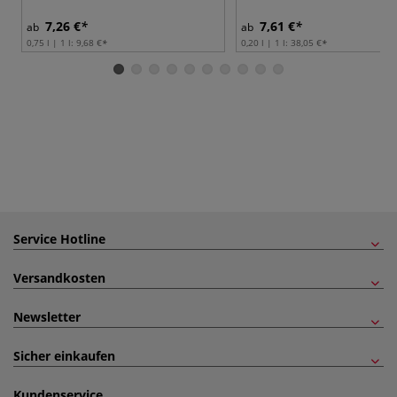
7,26 €
7,61 €
ab
ab
0,75 l | 1 l:
9,68 €
0,20 l | 1 l:
38,05 €
Service Hotline
Versandkosten
Newsletter
Sicher einkaufen
Kundenservice