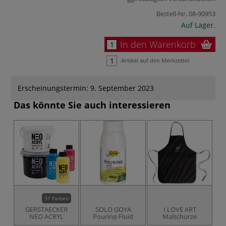
Bestell-Nr.
08-90953
Auf Lager.
In den Warenkorb
Artikel auf den Merkzettel
Erscheinungstermin: 9. September 2023
Das könnte Sie auch interessieren
37 Farben
GERSTAECKER
SOLO GOYA
I LOVE ART
NEO ACRYL
Pouring-Fluid
Malschürze
Bo