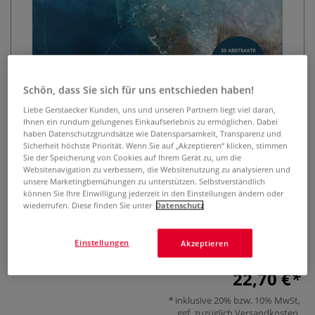
Schön, dass Sie sich für uns entschieden haben!
Liebe Gerstaecker Kunden, uns und unseren Partnern liegt viel daran,
Malen mit Acryl
Ihnen ein rundum gelungenes Einkaufserlebnis zu ermöglichen. Dabei
haben Datenschutzgrundsätze wie Datensparsamkeit, Transparenz und
Sicherheit höchste Priorität. Wenn Sie auf „Akzeptieren“ klicken, stimmen
0 Bewertungen
Sie der Speicherung von Cookies auf Ihrem Gerät zu, um die
Websitenavigation zu verbessern, die Websitenutzung zu analysieren und
20 abstrakte Bilder mit kreativen Malmethoden. Neue
unsere Marketingbemühungen zu unterstützen. Selbstverständlich
können Sie Ihre Einwilligung jederzeit in den Einstellungen ändern oder
Techniken, neue Impulse: 20 Schritt-für-Schritt-Anleitungen
wiederrufen. Diese finden Sie unter
Datenschutz
für inspirierende Motive mit Acryl. Der perfekte Einstieg in
die Acrylmalerei: Materialien, Farbenlehre, Techniken und
Strukturen.
Mehr
Einstellungen
Akzeptieren
22,70 €
inklusive 20% bzw. 10% MwSt,
ggf. zuzüglich
Versandkosten
.