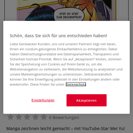
Schön, dass Sie sich für uns entschieden haben!
Liebe Gerstaecker Kunden, uns und unseren Partnern liegt viel daran,
Ihnen ein rundum gelungenes Einkaufserlebnis zu ermöglichen. Dabei
haben Datenschutzgrundsätze wie Datensparsamkeit, Transparenz und
Sicherheit höchste Priorität. Wenn Sie auf „Akzeptieren“ klicken, stimmen
Sie der Speicherung von Cookies auf Ihrem Gerät zu, um die
Websitenavigation zu verbessern, die Websitenutzung zu analysieren und
Manga Masterclass: Step by step
unsere Marketingbemühungen zu unterstützen. Selbstverständlich
können Sie Ihre Einwilligung jederzeit in den Einstellungen ändern oder
zum Zeichenprofi: Manga
wiederrufen. Diese finden Sie unter
Datenschutz
zeichnen für Anfänger*innen mit
Manga-Expertin Mei Yu in 50
Einstellungen
Akzeptieren
anschaulichen Lektionen
0 Bewertungen
Manga zeichnen leicht gemacht – mit YouTube-Star Mei Yu!