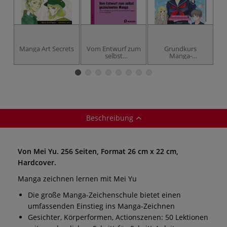
Manga Art Secrets
Vom Entwurf zum
Grundkurs
selbst
Manga-
M
gezeichneten
Charaktere in 600
Manga
Bildern
Beschreibung
Von Mei Yu. 256 Seiten, Format 26 cm x 22 cm,
Hardcover.
Manga zeichnen lernen mit Mei Yu
Die große Manga-Zeichenschule bietet einen
umfassenden Einstieg ins Manga-Zeichnen
Gesichter, Körperformen, Actionszenen: 50 Lektionen