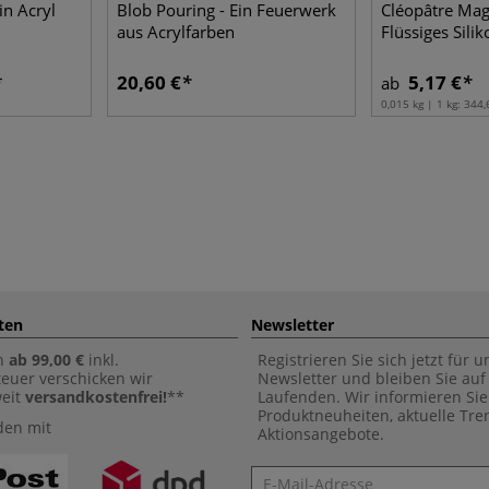
in Acryl
Blob Pouring - Ein Feuerwerk
Cléopâtre Mag
aus Acrylfarben
Flüssiges Silik
20,60 €
5,17 €
ab
0,015 kg | 1 kg:
344,
ten
Newsletter
n
ab 99,00 €
inkl.
Registrieren Sie sich jetzt für 
euer verschicken wir
Newsletter und bleiben Sie au
weit
versandkostenfrei!
**
Laufenden. Wir informieren Sie
Produktneuheiten, aktuelle Tr
den mit
Aktionsangebote.
Newsletter