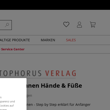
ALTIGE PRODUKTE
MARKEN
SALES
Service Center
ier - Zeichnen Hände & Füße
0 Bewertungen
es
nsparenz und
ealistisch zeichnen - Step by Step erklärt für Anfänger
Cookies auf
tene!
Mehr
unsere