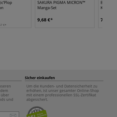
ic’Plop
SAKURA PIGMA MICRON™
Brause Z
on
Manga-Set
Korkgriff
9,68 €
7,91 €
67 €
Sicher einkaufen
unseren
Um die Kunden- und Datensicherheit zu
f dem
erhöhen, ist unser gesamter Online-Shop
 über
mit einem professionellen SSL-Zertifikat
ends und
abgesichert.