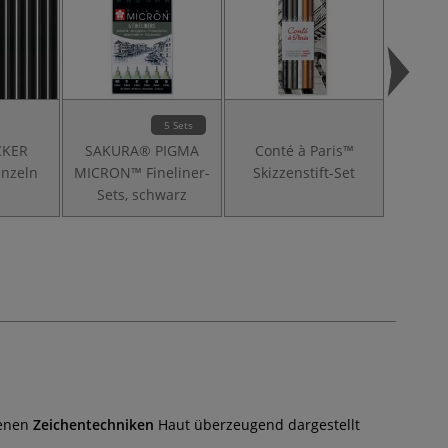
5 Sets
CKER
SAKURA® PIGMA
Conté à Paris™
GERST
einzeln
MICRON™ Fineliner-
Skizzenstift-Set
Ski
Sets, schwarz
denen
Zeichentechniken
Haut überzeugend dargestellt