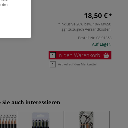
in den
18,50 €
inklusive 20% bzw. 10% MwSt,
ggf. zuzüglich
Versandkosten
.
Bestell-Nr.
08-91358
Auf Lager.
In den Warenkorb
Artikel auf den Merkzettel
 Sie auch interessieren