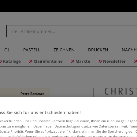
ÖL
PASTELL
ZEICHNEN
DRUCKEN
NACHH
Kataloge
Clairefontaine
Märkte
Newsletter
Mein Atel
ss Sie sich für uns entschieden haben!
aecker Kunden, uns und unseren Partnern liegt viel daran, Ihnen ein rundum gelungen
ebnis zu ermöglichen. Dabei haben Datenschutzgrundsätze wie Datensparsamkeit, Tra
Handy und Füße r
öchste Priorität. Wenn Sie auf „Akzeptieren“ klicken, stimmen Sie der Speicherung von 
und Fortgeschrit
 zu, um die Websitenavigation zu verbessern, die Websitenutzung zu analysieren und 