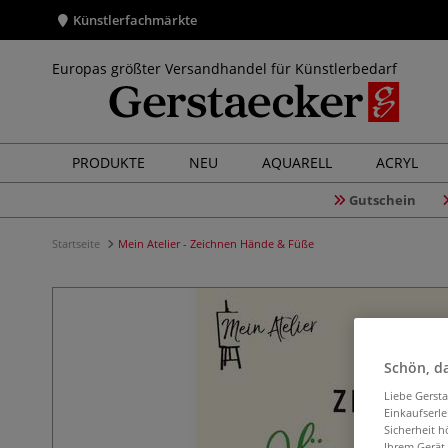
Künstlerfachmärkte
Europas größter Versandhandel für Künstlerbedarf
PRODUKTE
NEU
AQUARELL
ACRYL
Gutschein
Startseite
Mein Atelier - Zeichnen Hände & Füße
Schön, da
Liebe Gerst
Einkaufserl
Sicherheit h
Ihrem Gerät