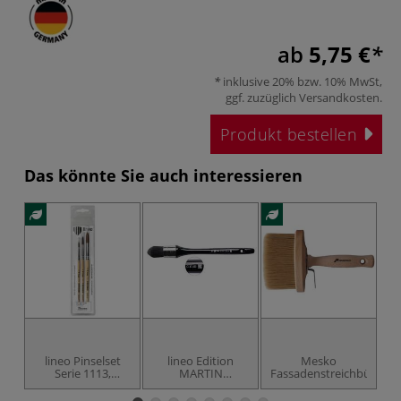
ab
5,75 €
inklusive 20% bzw. 10% MwSt,
ggf. zuzüglich
Versandkosten
.
Produkt bestellen
Das könnte Sie auch interessieren
lineo Pinselset
lineo Edition
Mesko
Serie 1113,
MARTIN
Fassadenstreichbürste
H
Synthetik
THOMAS,
Rundpinsel