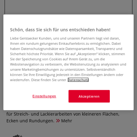
Schön, dass Sie sich für uns entschieden haben!
Liebe Gerstaecker Kunden, uns und unseren Partnern liegt viel daran,
Ihnen ein rundum gelungenes Einkaufserlebnis zu ermöglichen. Dabei
haben Datenschutzgrundsätze wie Datensparsamkeit, Transparenz und
Sicherheit höchste Priorität. Wenn Sie auf „Akzeptieren“ klicken, stimmen
Sie der Speicherung von Cookies auf Ihrem Gerät zu, um die
Websitenavigation zu verbessern, die Websitenutzung zu analysieren und
Mesko Ringpinsel
unsere Marketingbemühungen zu unterstützen. Selbstverständlich
können Sie Ihre Einwilligung jederzeit in den Einstellungen ändern oder
wiederrufen. Diese finden Sie unter
Datenschutz
0 Bewertungen
Besonders langlebige Profi-Qualität, vollsynthetische
Einstellungen
Akzeptieren
Kunstfasermischung, 2-fach abtrennbare Kunststoff-
Fassung, roter Deckel, metallfrei, Buchenholzstiel. Geeignet
für Streich- und Lackierarbeiten von kleineren Flächen,
Ecken und Rundungen.
Mehr