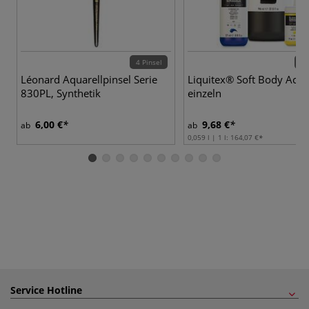
4 Pinsel
98 
Léonard Aquarellpinsel Serie
Liquitex® Soft Body Acryl
830PL, Synthetik
einzeln
6,00 €
9,68 €
ab
ab
0,059 l | 1 l:
164,07 €
Service Hotline