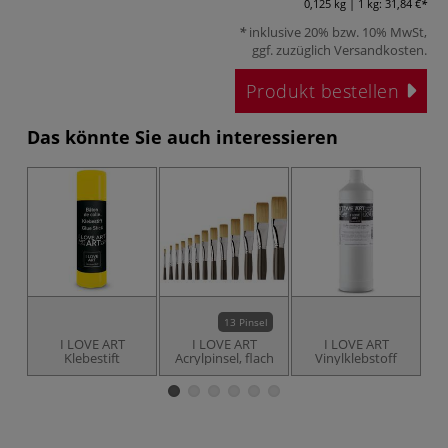
0,125 kg | 1 kg:
31,84 €
inklusive 20% bzw. 10% MwSt,
ggf. zuzüglich
Versandkosten
.
Produkt bestellen
Das könnte Sie auch interessieren
13 Pinsel
I LOVE ART
I LOVE ART
I LOVE ART
Klebestift
Acrylpinsel, flach
Vinylklebstoff