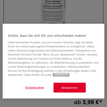
Schön, dass Sie sich für uns entschieden haben!
Liebe Gerstaecker Kunden, uns und unseren Partnern liegt viel daran,
Ihnen ein rundum gelungenes Einkaufserlebnis zu ermöglichen. Dabei
haben Datenschutzgrundsätze wie Datensparsamkeit, Transparenz und
I LOVE ART Flex-Kleber
Sicherheit höchste Priorität. Wenn Sie auf „Akzeptieren“ klicken, stimmen
Sie der Speicherung von Cookies auf Ihrem Gerät zu, um die
Websitenavigation zu verbessern, die Websitenutzung zu analysieren und
0 Bewertungen
unsere Marketingbemühungen zu unterstützen. Selbstverständlich
können Sie Ihre Einwilligung jederzeit in den Einstellungen ändern oder
Auf Wasserbasis, säurefrei, trocknet transparent und
wiederrufen. Diese finden Sie unter
Datenschutz
flexibel. Eine Verdünnung mit bis zu 50 % Wasser
ermöglicht die Verwendung als Medium oder Schutzlack
Einstellungen
Akzeptieren
Ideal für Papier, Pappe und Holz.
Mehr
ab
3,98 €