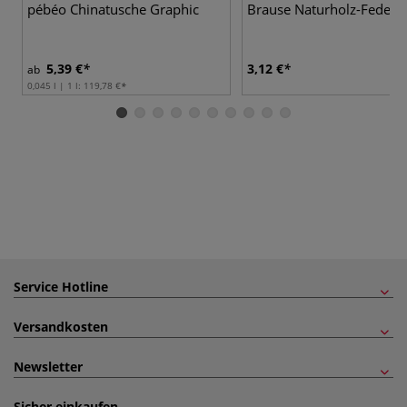
pébéo Chinatusche Graphic
Brause Naturholz-Federha
5,39 €
3,12 €
ab
0,045 l | 1 l:
119,78 €
Service Hotline
Versandkosten
Newsletter
Sicher einkaufen