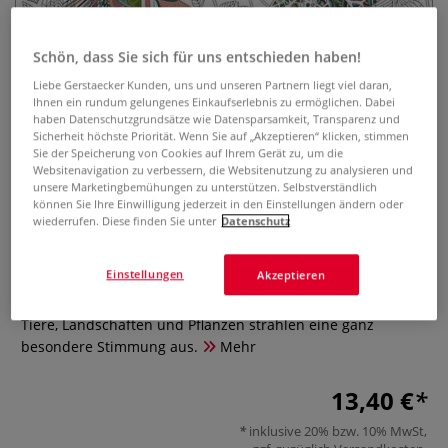
Schön, dass Sie sich für uns entschieden haben!
Liebe Gerstaecker Kunden, uns und unseren Partnern liegt viel daran,
Ihnen ein rundum gelungenes Einkaufserlebnis zu ermöglichen. Dabei
haben Datenschutzgrundsätze wie Datensparsamkeit, Transparenz und
Sicherheit höchste Priorität. Wenn Sie auf „Akzeptieren“ klicken, stimmen
Sie der Speicherung von Cookies auf Ihrem Gerät zu, um die
Millie Marotta's Wundervolles
Websitenavigation zu verbessern, die Websitenutzung zu analysieren und
unsere Marketingbemühungen zu unterstützen. Selbstverständlich
Tierreich
können Sie Ihre Einwilligung jederzeit in den Einstellungen ändern oder
wiederrufen. Diese finden Sie unter
Datenschutz
0 Bewertungen
Einstellungen
Akzeptieren
Die liebevoll gezeichneten Motive spiegeln die Schönheit
der Wildnis und ihrer Bewohner einzigartig wieder, ihre
Tiere, Landschaften und Pflanzen strahlen eine ganz
besondere Stimmung aus.
Mehr
13,40 €
inklusive 20% bzw. 10% MwSt,