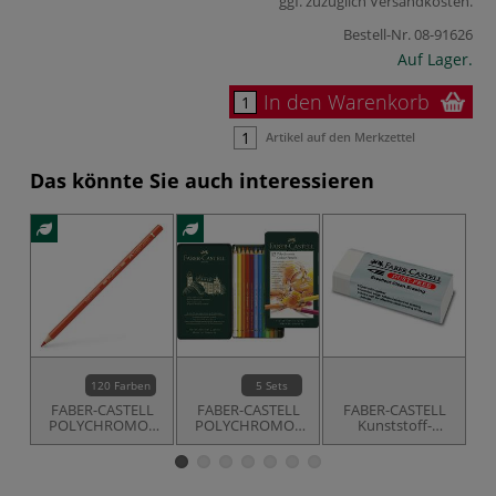
ggf. zuzüglich
Versandkosten
.
Bestell-Nr.
08-91626
Auf Lager.
In den Warenkorb
Artikel auf den Merkzettel
Das könnte Sie auch interessieren
120 Farben
5 Sets
FABER-CASTELL
FABER-CASTELL
FABER-CASTELL
POLYCHROMOS
POLYCHROMOS
Kunststoff-
Künstler-
Künstler-
Radierer DUST-
Do
Farbstifte, einzeln
Farbstifte im
FREE
Metall-Etui