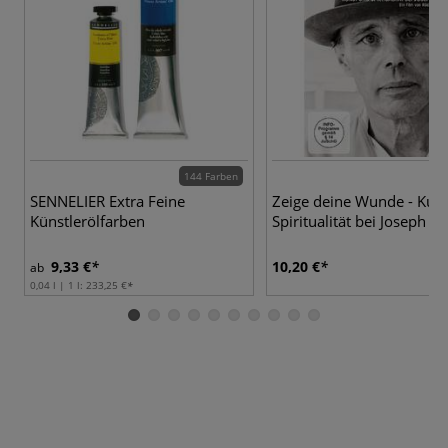
144 Farben
SENNELIER Extra Feine
Zeige deine Wunde - Kun
Künstlerölfarben
Spiritualität bei Joseph B
9,33 €
10,20 €
ab
0,04 l | 1 l:
233,25 €