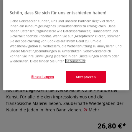
Schön, dass Sie sich für uns entschieden haben!
Liebe Gerstaecker Kunden, uns und unseren Partnern liegt viel daran,
Ihnen ein rundum gelungenes Einkaufserlebnis zu ermöglichen. Dabei
haben Datenschutzgrundsätze wie Datensparsamkeit, Transparenz und
Sicherheit höchste Priorität. Wenn Sie auf „Akzeptieren“ klicken, stimmen
Sie der Speicherung von Cookies auf Ihrem Gerät zu, um die
Websitenavigation zu verbessern, die Websitenutzung zu analysieren und
unsere Marketingbemühungen zu unterstützen. Selbstverständlich
können Sie Ihre Einwilligung jederzeit in den Einstellungen ändern oder
wiederrufen. Diese finden Sie unter
Datenschutz
Monet - Orte
Einstellungen
Akzeptieren
0 Bewertungen
Bis heute begeistern die Werke Monets alle Freunde der
Kunst. Für alle, die den Impressionismus und die
französische Malerei lieben. Zauberhafte Wiedergaben der
Natur, die jeden in Ihren Bann ziehen.
Mehr
26,80 €