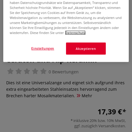
haben Datenschutzgrundsätze wie Datensparsamkeit, Transparenz und
Sicherheit höchste Priorität. Wenn Sie auf „Akzeptieren“ klicken, stimmen
Sie der Speicherung von Cookies auf Ihrem Gerät zu, um die
Websitenavigation zu verbessern, die Websitenutzung zu analysieren und
unsere Marketingbemühungen zu unterstützen. Selbstverständlich
können Sie Ihre Einwilligung jederzeit in den Einstellungen ändern oder
wiederrufen. Diese finden Sie unter
Datenschutz
Einstellungen
Akzeptieren
Mosaikzange für Marmor,
Ceraton und Flip-Keramik
0 Bewertungen
Dies ist eine Universalzange und eignet sich aufgrund ihres
extra eingearbeiteten Stahleinsatzes hervorragend zum
Brechen harter Mosaikmaterialien.
Mehr
17,39 €
inklusive 20% bzw. 10% MwSt,
ggf. zuzüglich
Versandkosten
.