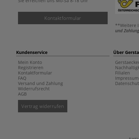
Sie erreichen uns Mo-Sa 8-18 Uhr
Kontaktformular
**Weitere 
und Zahlung
Kundenservice
Über Gerst
Mein Konto
Gerstaecke
Registrieren
Nachhaltigk
Kontaktformular
Filialen
FAQ
Impressum
Versand und Zahlung
Datenschut
Widerrufsrecht
AGB
Vertrag widerrufen
inkl