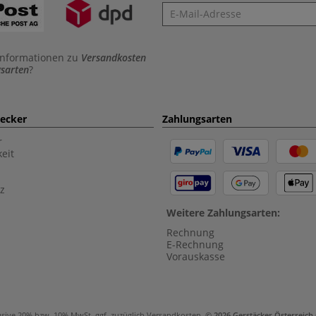
Newsletter
Informationen zu
Versandkosten
sarten
?
aecker
Zahlungsarten
r
eit
z
Weitere Zahlungsarten:
Rechnung
E-Rechnung
Vorauskasse
usive 20% bzw. 10% MwSt, ggf. zuzüglich
Versandkosten
.
© 2026 Gerstäcker Österreic