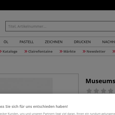
ÖL
PASTELL
ZEICHNEN
DRUCKEN
NACHH
Kataloge
Clairefontaine
Märkte
Newsletter
Museumsk
Alterungsbeständ
ss Sie sich für uns entschieden haben!
Karton ist pH-neu
geeignet für die 
aecker Kunden, uns und unseren Partnern liegt viel daran, Ihnen ein rundum gelungen