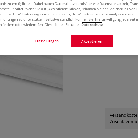
Rückwandkarton f
ebnis zu ermöglichen. Dabei haben Datenschutzgrundsätze wie Datensparsamkeit, Tra
öchste Priorität. Wenn Sie auf „Akzeptieren“ klicken, stimmen Sie der Speicherung von 
 zu, um die Websitenavigation zu verbessern, die Websitenutzung zu analysieren und 
mühungen zu unterstützen. Selbstverständlich können Sie Ihre Einwilligung jederzeit 
n ändern oder wiederrufen. Diese finden Sie unter
Datenschutz
Einstellungen
Akzeptieren
Versandkosten
Zuschlägen un