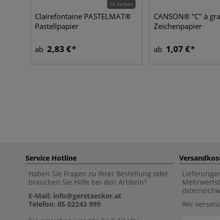
16 Farben
Clairefontaine PASTELMAT®
CANSON® "C" à gr
Pastellpapier
Zeichenpapier
2,83 €
1,07 €
ab
ab
Service Hotline
Versandkos
Haben Sie Fragen zu Ihrer Bestellung oder
Lieferunge
brauchen Sie Hilfe bei den Artikeln?
Mehrwertst
österreich
E-Mail: info@gerstaecker.at
Telefon: 05 02243 999
Wir versen