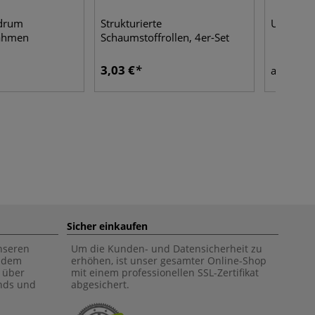
drum
Strukturierte
Ultra-Sc
ahmen
Schaumstoffrollen, 4er-Set
3,03 €
1,71
ab
Sicher einkaufen
unseren
Um die Kunden- und Datensicherheit zu
f dem
erhöhen, ist unser gesamter Online-Shop
 über
mit einem professionellen SSL-Zertifikat
ends und
abgesichert.