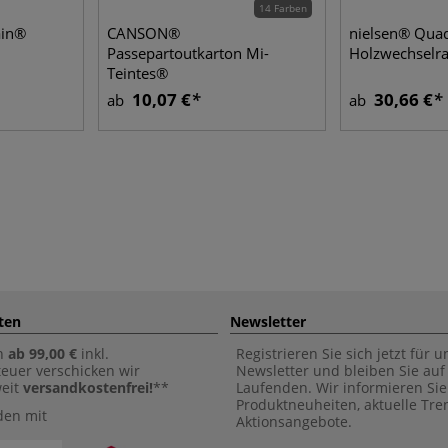
14 Farben
ain®
CANSON®
nielsen® Qua
Passepartoutkarton Mi-
Holzwechselr
Teintes®
10,07 €
30,66 €
ab
ab
ten
Newsletter
n
ab 99,00 €
inkl.
Registrieren Sie sich jetzt für 
euer verschicken wir
Newsletter und bleiben Sie au
weit
versandkostenfrei!
**
Laufenden. Wir informieren Sie
Produktneuheiten, aktuelle Tr
den mit
Aktionsangebote.