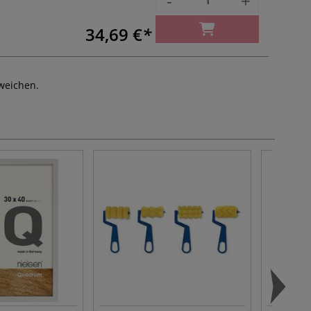
-
+
34,69 €
weichen.