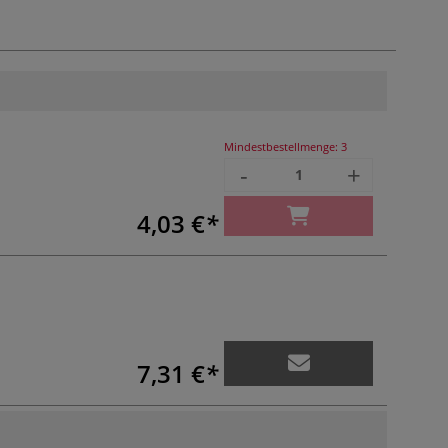
Mindestbestellmenge:
3
-
+
4,03 €
7,31 €