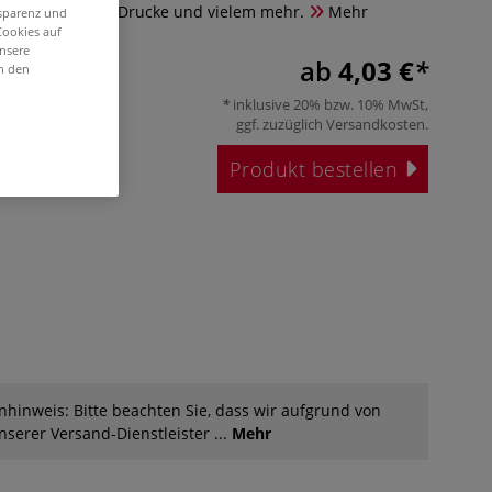
ür Fotografien, Drucke und vielem mehr.
Mehr
nsparenz und
Cookies auf
unsere
ab
4,03 €
in den
inklusive 20% bzw. 10% MwSt,
ggf. zuzüglich
Versandkosten
.
Produkt bestellen
hinweis: Bitte beachten Sie, dass wir aufgrund von
serer Versand-Dienstleister ...
Mehr