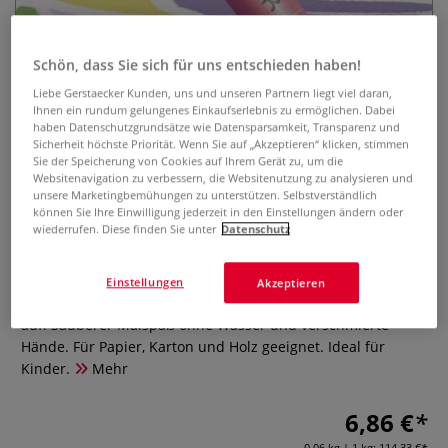
Schön, dass Sie sich für uns entschieden haben!
Liebe Gerstaecker Kunden, uns und unseren Partnern liegt viel daran,
Ihnen ein rundum gelungenes Einkaufserlebnis zu ermöglichen. Dabei
haben Datenschutzgrundsätze wie Datensparsamkeit, Transparenz und
Sicherheit höchste Priorität. Wenn Sie auf „Akzeptieren“ klicken, stimmen
Sie der Speicherung von Cookies auf Ihrem Gerät zu, um die
PLAYCOLOR® PASTEL One
Websitenavigation zu verbessern, die Websitenutzung zu analysieren und
Tempera-Stifte Set
unsere Marketingbemühungen zu unterstützen. Selbstverständlich
können Sie Ihre Einwilligung jederzeit in den Einstellungen ändern oder
wiederrufen. Diese finden Sie unter
Datenschutz
0 Bewertungen
6 herausdrehbare Tempera-Stifte in Pastellfarbtönen (10 g
Einstellungen
Akzeptieren
je Stift). Die brillanten, leuchtenden Farben trocknen schnell
auf. Sauberer Malspaß ohne Wasser und verschmierte
Hände. Für Papier, Karton und Holz geeignet. Ideal für
Kinder.
Mehr
6,86 €
0,06 kg | 1 kg:
114,33 €