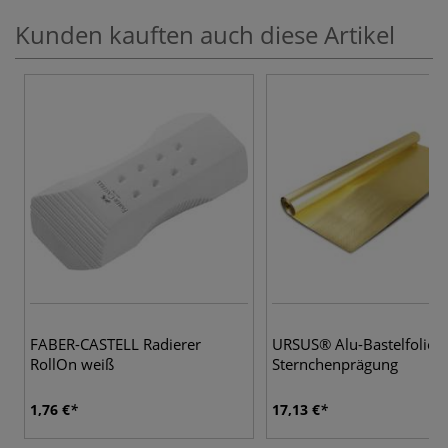
Kunden kauften auch diese Artikel
3 
FABER-CASTELL Radierer
URSUS® Alu-Bastelfolie m
RollOn weiß
Sternchenprägung
1,76 €
17,13 €