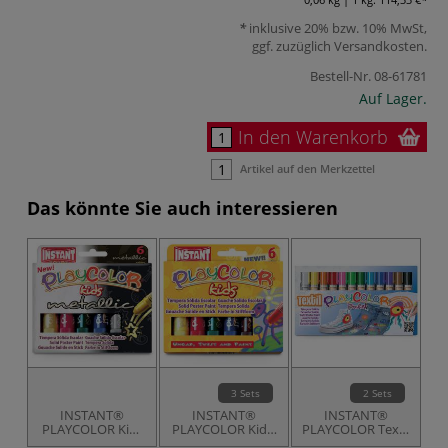
inklusive 20% bzw. 10% MwSt,
ggf. zuzüglich
Versandkosten
.
Bestell-Nr.
08-61781
Auf Lager.
In den Warenkorb
Artikel auf den Merkzettel
Das könnte Sie auch interessieren
3 Sets
2 Sets
INSTANT®
INSTANT®
INSTANT®
PLAYCOLOR Kids
PLAYCOLOR Kids-
PLAYCOLOR Textil
Metallic Sets
Sets Farbe in
Pocket Textilfarbe