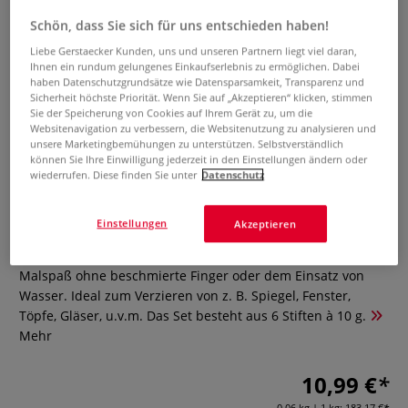
Schön, dass Sie sich für uns entschieden haben!
Liebe Gerstaecker Kunden, uns und unseren Partnern liegt viel daran,
Ihnen ein rundum gelungenes Einkaufserlebnis zu ermöglichen. Dabei
haben Datenschutzgrundsätze wie Datensparsamkeit, Transparenz und
Sicherheit höchste Priorität. Wenn Sie auf „Akzeptieren“ klicken, stimmen
Sie der Speicherung von Cookies auf Ihrem Gerät zu, um die
Websitenavigation zu verbessern, die Websitenutzung zu analysieren und
unsere Marketingbemühungen zu unterstützen. Selbstverständlich
PLAYCOLOR® WINDOW
können Sie Ihre Einwilligung jederzeit in den Einstellungen ändern oder
wiederrufen. Diese finden Sie unter
Datenschutz
Glasmalstifte-Set
0 Bewertungen
Einstellungen
Akzeptieren
Einfache Anwendung und strahlende Effekte: Sauberer
Malspaß ohne beschmierte Finger oder dem Einsatz von
Wasser. Ideal zum Verzieren von z. B. Spiegel, Fenster,
Töpfe, Gläser, u.v.m. Das Set besteht aus 6 Stiften à 10 g.
Mehr
10,99 €
0,06 kg | 1 kg:
183,17 €