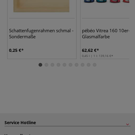
Schattenfugenrahmen schmal -
pébéo Vitrea 160 10er-Se
Sondermaße
Glasmalfarbe
0,25 €
62,62 €
0,45 l | 1 l:
139,16 €
Service Hotline