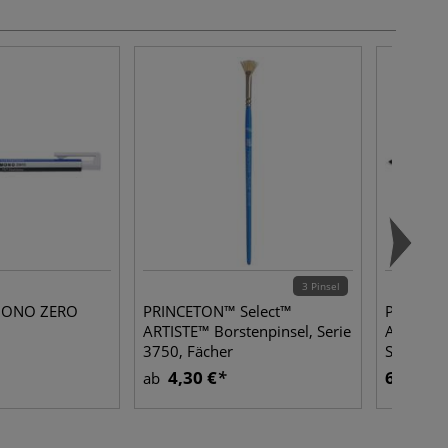
3 Pinsel
ONO ZERO
PRINCETON™ Select™
PRINCET
ARTISTE™ Borstenpinsel, Serie
ARTISTE™
3750, Fächer
Serie 37
4,30 €
6,29 €
ab