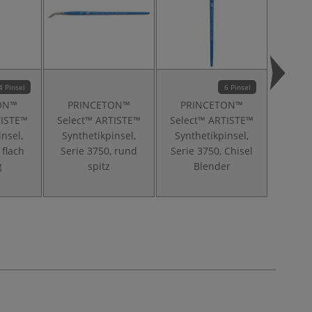
4 Pinsel
6 Pinsel
ON™
PRINCETON™
PRINCETON™
PR
TISTE™
Select™ ARTISTE™
Select™ ARTISTE™
Selec
insel,
Synthetikpinsel,
Synthetikpinsel,
Misch
 flach
Serie 3750, rund
Serie 3750, Chisel
Serie 3
g
spitz
Blender
S