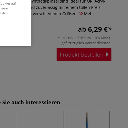
t™ ARTISTE™ Synthetikpinsel sind ideal für Öl-, Acryl-
Cookies auf
en. Langlebig und zuverlässig mit einem tollen Preis-
unsere
in den
tnis. Erhältlich in verschiedenen Größen.
Mehr
ab
6,29 €
inklusive 20% bzw. 10% MwSt,
ggf. zuzüglich
Versandkosten
.
Produkt bestellen
 Sie auch interessieren