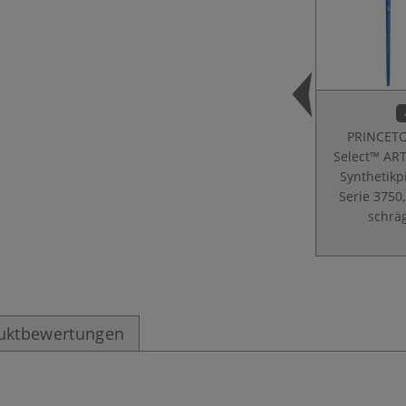
PRINCET
Select™ AR
Synthetikp
Serie 3750,
schrä
uktbewertungen