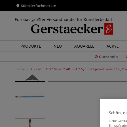
Künstlerfachmärkte
Europas größter Versandhandel für Künstlerbedarf
PRODUKTE
NEU
AQUARELL
ACRYL
Gutschein
Startseite
PRINCETON™ Select™ ARTISTE™ Synthetikpinsel, Serie 3750, Ov
Schön, da
Liebe Gerst
Einkaufserl