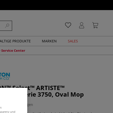
ALTIGE PRODUKTE
MARKEN
SALES
Service Center
N™ Select™ ARTISTE™
pinsel, Serie 3750, Oval Mop
0 Bewertungen
es
nsparenz und