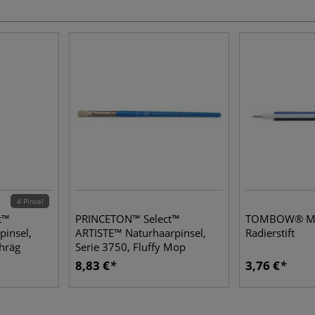
4 Pinsel
t™
PRINCETON™ Select™
TOMBOW® M
pinsel,
ARTISTE™ Naturhaarpinsel,
Radierstift
chräg
Serie 3750, Fluffy Mop
8,83 €
3,76 €