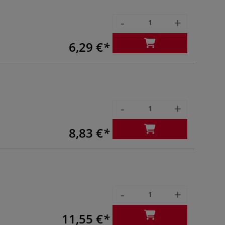
-
+
6,29 €
-
+
8,83 €
-
+
11,55 €