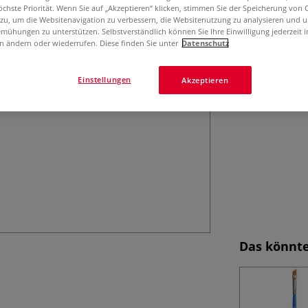
PRINCETON™ Selec
öchste Priorität. Wenn Sie auf „Akzeptieren“ klicken, stimmen Sie der Speicherung von 
und Aquarellfarb
 zu, um die Websitenavigation zu verbessern, die Websitenutzung zu analysieren und 
mühungen zu unterstützen. Selbstverständlich können Sie Ihre Einwilligung jederzeit 
Leistungs-Verhäl
n ändern oder wiederrufen. Diese finden Sie unter
Datenschutz
Einstellungen
Akzeptieren
Das könnte