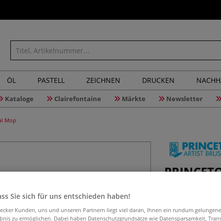
ÖL
PASTELL
ZEICHNEN
DRUCKEN
NACHH
Kataloge
Clairefontaine
Märkte
Newsletter
al Mop
PRINCETO
Synthetik
ss Sie sich für uns entschieden haben!
aecker Kunden, uns und unseren Partnern liegt viel daran, Ihnen ein rundum gelungen
ebnis zu ermöglichen. Dabei haben Datenschutzgrundsätze wie Datensparsamkeit, Tra