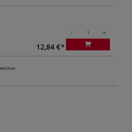
-
+
12,84 €
weichen.