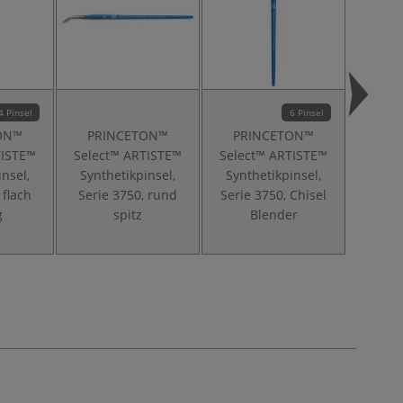
4 Pinsel
6 Pinsel
ON™
PRINCETON™
PRINCETON™
PR
TISTE™
Select™ ARTISTE™
Select™ ARTISTE™
Selec
insel,
Synthetikpinsel,
Synthetikpinsel,
Misch
 flach
Serie 3750, rund
Serie 3750, Chisel
Serie 3
g
spitz
Blender
S