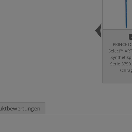
PRINCET
Select™ AR
Synthetikp
Serie 3750,
schrä
uktbewertungen