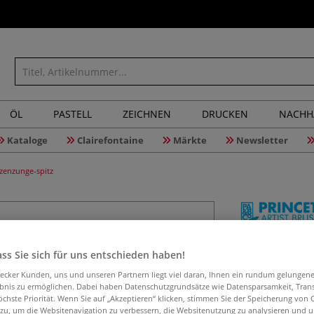
ÖL
PASTELL
ZEICHNEN
DRUCKEN
NACHH
Kataloge
Clairefontaine
Märkte
Newsletter
zenzunge-spitz
PRINCETO
ss Sie sich für uns entschieden haben!
Synthetik
spitz
aecker Kunden, uns und unseren Partnern liegt viel daran, Ihnen ein rundum gelungen
ebnis zu ermöglichen. Dabei haben Datenschutzgrundsätze wie Datensparsamkeit, Tra
öchste Priorität. Wenn Sie auf „Akzeptieren“ klicken, stimmen Sie der Speicherung von 
 zu, um die Websitenavigation zu verbessern, die Websitenutzung zu analysieren und 