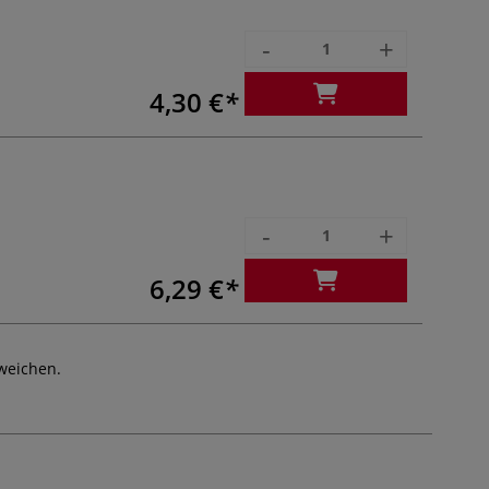
-
+
4,30 €
-
+
6,29 €
weichen.