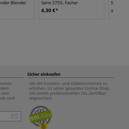
under Blender
Serie 3750, Fächer
Serie 375
4,30 €
4,30
ab
Sicher einkaufen
unseren
Um die Kunden- und Datensicherheit zu
f dem
erhöhen, ist unser gesamter Online-Shop
 über
mit einem professionellen SSL-Zertifikat
ends und
abgesichert.