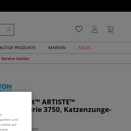
ALTIGE PRODUKTE
MARKEN
SALES
Service Center
N™ Select™ ARTISTE™
pinsel, Serie 3750, Katzenzunge-
es
nsparenz und
Cookies auf
0 Bewertungen
unsere