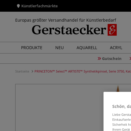
Künstlerfachmärkte
Europas größter Versandhandel für Künstlerbedarf
PRODUKTE
NEU
AQUARELL
ACRYL
Gutschein
Startseite
PRINCETON™ Select™ ARTISTE™ Synthetikpinsel, Serie 3750, Kat
Schön, da
Liebe Gerst
Einkaufserl
Sicherheit h
Ihrem Gerät