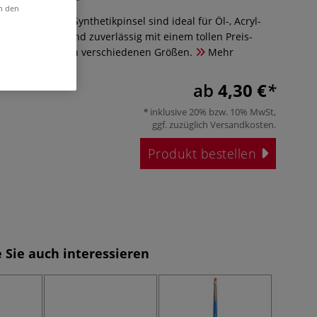
in den
t™ ARTISTE™ Synthetikpinsel sind ideal für Öl-, Acryl-
en. Langlebig und zuverlässig mit einem tollen Preis-
tnis. Erhältlich in verschiedenen Größen.
Mehr
ab
4,30 €
inklusive 20% bzw. 10% MwSt,
ggf. zuzüglich
Versandkosten
.
Produkt bestellen
 Sie auch interessieren