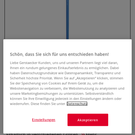
Schön, dass Sie sich für uns entschieden haben!
Liebe Gerstaecker Kunden, uns und unseren Partnern liegt viel daran,
Ihnen ein rundum gelungenes Einkaufserlebnis zu ermöglichen. Dabei
PRINCETON™ Select™ ARTISTE™
haben Datenschutzgrundsätze wie Datensparsamkeit, Transparenz und
Sicherheit höchste Priorität. Wenn Sie auf „Akzeptieren“ klicken, stimmen
Synthetikpinsel, Serie 3750, Short
Sie der Speicherung von Cookies auf Ihrem Gerät zu, um die
Websitenavigation zu verbessern, die Websitenutzung zu analysieren und
Liner
unsere Marketingbemühungen zu unterstützen. Selbstverständlich
können Sie Ihre Einwilligung jederzeit in den Einstellungen ändern oder
0 Bewertungen
wiederrufen. Diese finden Sie unter
Datenschutz
PRINCETON™ Select™ ARTISTE™ Synthetikpinsel sind ideal
Einstellungen
Akzeptieren
für Öl-, Acryl- und Aquarellfarben. Langlebig und
zuverlässig mit einem tollen Preis-Leistungs-Verhältnis.
Erhältlich in verschiedenen Größen.
Mehr