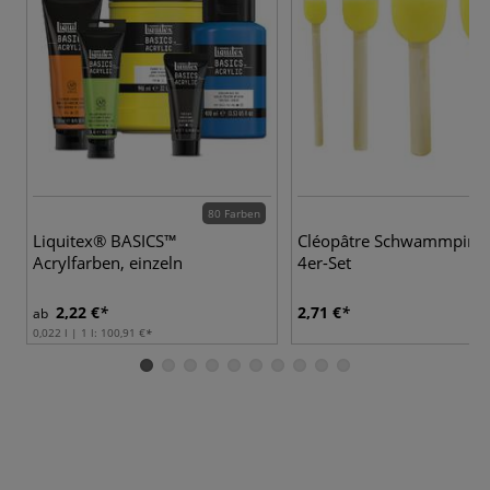
80 Farben
Liquitex® BASICS™
Cléopâtre Schwammpinse
Acrylfarben, einzeln
4er-Set
2,22 €
2,71 €
ab
0,022 l | 1 l:
100,91 €