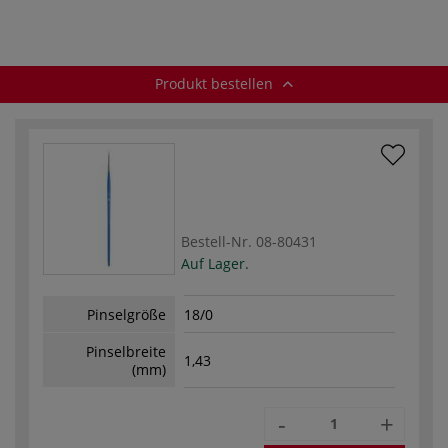
schräg
spitz
Blender
D
Produkt bestellen
Bestell-Nr.
08-80431
Auf Lager.
Pinselgröße
18/0
Pinselbreite
1,43
(mm)
-
+