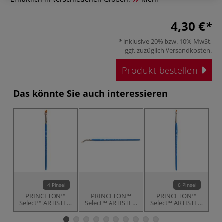
4,30 €
inklusive 20% bzw. 10% MwSt,
ggf. zuzüglich
Versandkosten
.
Produkt bestellen
Das könnte Sie auch interessieren
4 Pinsel
6 Pinsel
PRINCETON™
PRINCETON™
PRINCETON™
Select™ ARTISTE™
Select™ ARTISTE™
Select™ ARTISTE™
S
Synthetikpinsel,
Synthetikpinsel,
Synthetikpinsel,
M
Serie 3750, flach
Serie 3750, rund
Serie 3750, Chisel