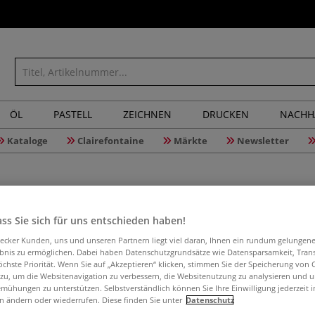
ÖL
PASTELL
ZEICHNEN
DRUCKEN
NACHH
Kataloge
Clairefontaine
Märkte
Newsletter
ss Sie sich für uns entschieden haben!
Papier p
aecker Kunden, uns und unseren Partnern liegt viel daran, Ihnen ein rundum gelungen
ebnis zu ermöglichen. Dabei haben Datenschutzgrundsätze wie Datensparsamkeit, Tra
öchste Priorität. Wenn Sie auf „Akzeptieren“ klicken, stimmen Sie der Speicherung von 
 zu, um die Websitenavigation zu verbessern, die Websitenutzung zu analysieren und 
mühungen zu unterstützen. Selbstverständlich können Sie Ihre Einwilligung jederzeit 
Ein Buch für all
n ändern oder wiederrufen. Diese finden Sie unter
Datenschutz
und Meißel auf P