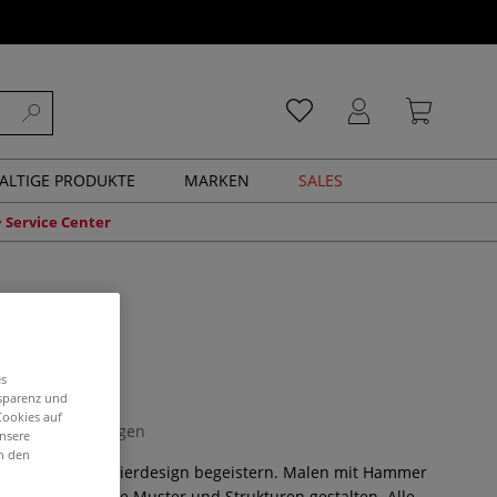
ALTIGE PRODUKTE
MARKEN
SALES
Service Center
rägen
es
nsparenz und
Cookies auf
0 Bewertungen
unsere
in den
e, die sich für Papierdesign begeistern. Malen mit Hammer
apier – haptische Muster und Strukturen gestalten. Alle