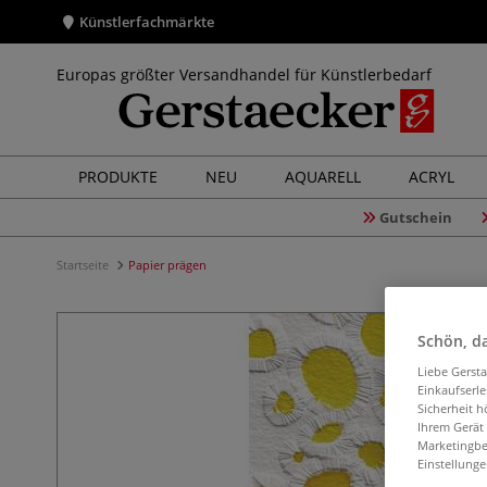
Künstlerfachmärkte
Europas größter Versandhandel für Künstlerbedarf
PRODUKTE
NEU
AQUARELL
ACRYL
Gutschein
Startseite
Papier prägen
Schön, da
Liebe Gerst
Einkaufserl
Sicherheit h
Ihrem Gerät
Marketingbe
Einstellunge