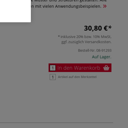
reien Handprägen mit vielen Anwendungsbeispielen.
30,80 €
inklusive 20% bzw. 10% MwSt,
ggf. zuzüglich
Versandkosten
.
Bestell-Nr.
08-91293
Auf Lager.
In den Warenkorb
Artikel auf den Merkzettel