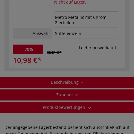
Nicht auf Lager.
Metro Metallic mit Chrom-
Zierteilen
Auswahl
Stifte einzeln
Leider ausverkauft
-70%
36,61 €
10,98 €
Beschreibung
Zubehör
Produktbewertungen
Der angegebene Lagerbestand bezieht sich ausschließlich auf
unser Onlineangebot. Bestände in unseren Filialen können