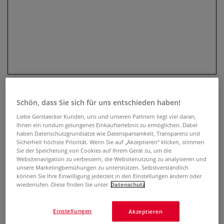
Schön, dass Sie sich für uns entschieden haben!
Parker Urban Twist
Liebe Gerstaecker Kunden, uns und unseren Partnern liegt viel daran,
Kugelschreiber
Ihnen ein rundum gelungenes Einkaufserlebnis zu ermöglichen. Dabei
haben Datenschutzgrundsätze wie Datensparsamkeit, Transparenz und
Sicherheit höchste Priorität. Wenn Sie auf „Akzeptieren“ klicken, stimmen
0 Bewertungen
Sie der Speicherung von Cookies auf Ihrem Gerät zu, um die
Websitenavigation zu verbessern, die Websitenutzung zu analysieren und
Der Parker Urban Twist Kugelschreiber kombiniert
unsere Marketingbemühungen zu unterstützen. Selbstverständlich
können Sie Ihre Einwilligung jederzeit in den Einstellungen ändern oder
dynamisches Design mit ergonomischer Handhabung.
wiederrufen. Diese finden Sie unter
Datenschutz
Perfekt für stilbewusste Schüler und Berufstätige!
Mehr
Einstellungen
Akzeptieren
36,61 €