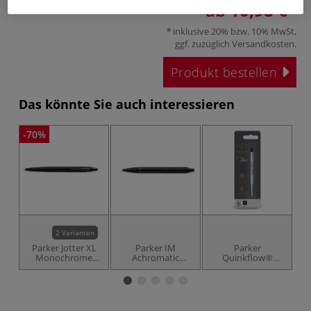
ab
10,98 €
inklusive 20% bzw. 10% MwSt,
ggf. zuzüglich
Versandkosten
.
Produkt bestellen
Das könnte Sie auch interessieren
-70%
2 Varianten
Parker Jotter XL
Parker IM
Parker
Monochrome
Achromatic
Quinkflow®
Kugelschreiber
Kugelschreiber
Kugelschreiber-
Nachfüllminen