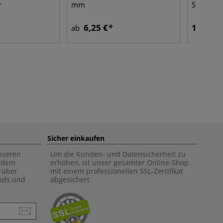
r
mm
Skalpell 
6,25 €
1,59 €
ab
Sicher einkaufen
unseren
Um die Kunden- und Datensicherheit zu
f dem
erhöhen, ist unser gesamter Online-Shop
 über
mit einem professionellen SSL-Zertifikat
ends und
abgesichert.