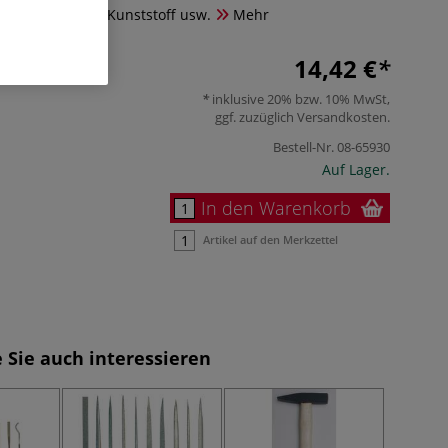
alien, wie Holz, Kunststoff usw.
Mehr
14,42 €
inklusive 20% bzw. 10% MwSt,
ggf. zuzüglich
Versandkosten
.
Bestell-Nr.
08-65930
Auf Lager.
In den Warenkorb
Artikel auf den Merkzettel
 Sie auch interessieren