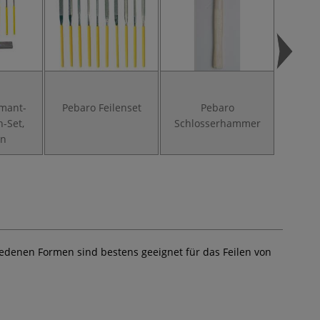
mant-
Pebaro Feilenset
Pebaro
Peb
n-Set,
Schlosserhammer
Brand
en
iedenen Formen sind bestens geeignet für das Feilen von