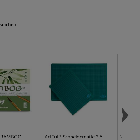
weichen.
ne BAMBOO
ArtCutB Schneidematte 2,5
Wonday E