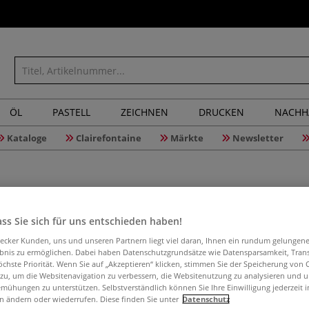
ÖL
PASTELL
ZEICHNEN
DRUCKEN
NACHH
Kataloge
Clairefontaine
Märkte
Newsletter
Pebaro Na
ss Sie sich für uns entschieden haben!
Handhalt
aecker Kunden, uns und unseren Partnern liegt viel daran, Ihnen ein rundum gelungen
ebnis zu ermöglichen. Dabei haben Datenschutzgrundsätze wie Datensparsamkeit, Tra
öchste Priorität. Wenn Sie auf „Akzeptieren“ klicken, stimmen Sie der Speicherung von 
 zu, um die Websitenavigation zu verbessern, die Websitenutzung zu analysieren und 
mühungen zu unterstützen. Selbstverständlich können Sie Ihre Einwilligung jederzeit 
Das Pebaro Nadel
n ändern oder wiederrufen. Diese finden Sie unter
Datenschutz
Einspannen der F