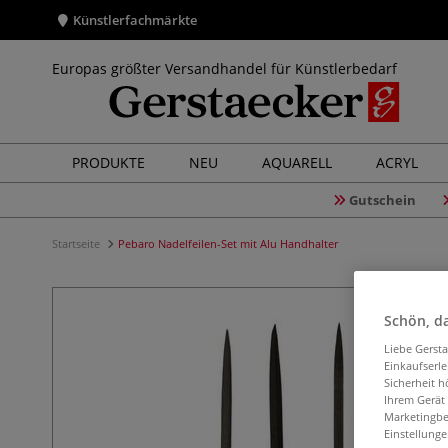
Künstlerfachmärkte
Europas größter Versandhandel für Künstlerbedarf
PRODUKTE
NEU
AQUARELL
ACRYL
Gutschein
Startseite
Pebaro Nadelfeilen-Set mit Alu Handhalter
Schön, da
Liebe Gerst
Einkaufserl
Sicherheit h
Ihrem Gerät
Marketingbe
Einstellunge