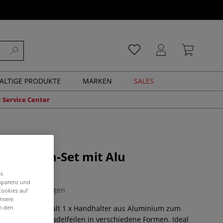
ALTIGE PRODUKTE
MARKEN
SALES
Service Center
delfeilen-Set mit Alu
er
es
nsparenz und
0 Bewertungen
Cookies auf
unsere
in den
feilen-Set enthält 1 x Handhalter aus Aluminium zum
eilen und 6 x Nadelfeilen in verschiedene Formen. Ideal