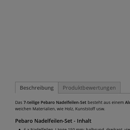
Beschreibung
Produktbewertungen
Das
7-teilige Pebaro Nadelfeilen-Set
besteht aus einem
Al
weichen Materialien, wie Holz, Kunststoff usw.
Pebaro Nadelfeilen-Set
- Inhalt
6 x Nadelfeilen, Länge 150 mm: halbrund, dreikant, vier