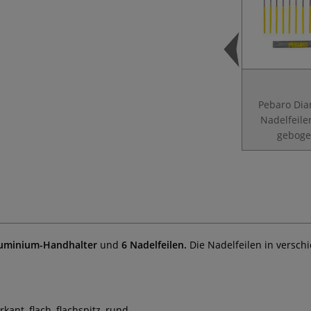
Pebaro Dia
Nadelfeile
gebog
uminium-Handhalter
und
6 Nadelfeilen.
Die Nadelfeilen in versch
kant, flach, flachspitz, rund