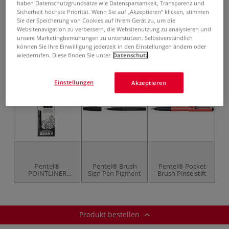
haben Datenschutzgrundsätze wie Datensparsamkeit, Transparenz und
inklusive 20% bzw. 10% MwSt,
Sicherheit höchste Priorität. Wenn Sie auf „Akzeptieren“ klicken, stimmen
ggf. zuzüglich
Versandkosten
.
Sie der Speicherung von Cookies auf Ihrem Gerät zu, um die
Websitenavigation zu verbessern, die Websitenutzung zu analysieren und
Produkt bestellen
unsere Marketingbemühungen zu unterstützen. Selbstverständlich
können Sie Ihre Einwilligung jederzeit in den Einstellungen ändern oder
wiederrufen. Diese finden Sie unter
Datenschutz
Das könnte Sie auch interessieren
Einstellungen
Akzeptieren
Pentel®
Pentel® Brush
Pentel® Pocket
POINTLINER
Sign Pen Pigment
Brush Pinselstift
Fineliner 5er-Set
Produkt bestellen