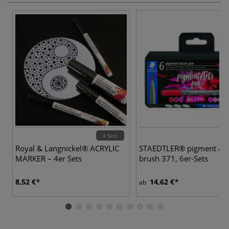
4 Sets
1
Royal & Langnickel® ACRYLIC
STAEDTLER® pigment art
MARKER – 4er Sets
brush 371, 6er-Sets
8,52 €
14,62 €
ab