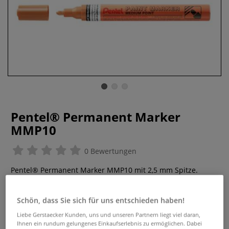
Pentel® Permanent Marker
MMP10
0 Bewertungen
Pentel® Permanent Marker MMP10 mit 2,5 mm Spitze.
Permanent, deckend und geruchsarm – ideal für Karton,
Metall, Glas, Kunststoff und viele kreative Projekte.
Mehr
Schön, dass Sie sich für uns entschieden haben!
Liebe Gerstaecker Kunden, uns und unseren Partnern liegt viel daran,
2,97 €
Ihnen ein rundum gelungenes Einkaufserlebnis zu ermöglichen. Dabei