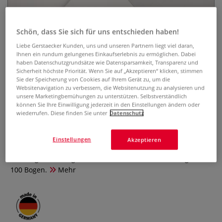
Schön, dass Sie sich für uns entschieden haben!
Liebe Gerstaecker Kunden, uns und unseren Partnern liegt viel daran,
Ihnen ein rundum gelungenes Einkaufserlebnis zu ermöglichen. Dabei
haben Datenschutzgrundsätze wie Datensparsamkeit, Transparenz und
Sicherheit höchste Priorität. Wenn Sie auf „Akzeptieren“ klicken, stimmen
Sie der Speicherung von Cookies auf Ihrem Gerät zu, um die
Qualitäts-Skizzenpapier
Websitenavigation zu verbessern, die Websitenutzung zu analysieren und
unsere Marketingbemühungen zu unterstützen. Selbstverständlich
können Sie Ihre Einwilligung jederzeit in den Einstellungen ändern oder
0 Bewertungen
wiederrufen. Diese finden Sie unter
Datenschutz
Weiße, matte Oberfläche, 120 g/qm. Vielseitig einsetzbares
Skizzenpapier. Idealer Malgrund für Hobbyzeichner und
Einstellungen
Akzeptieren
Profis. Hervorragende Radierfähigkeit, säurefrei,
alterungsbeständig. Format 50 cm x 32,5 cm. Packung mit
100 Bogen.
Mehr