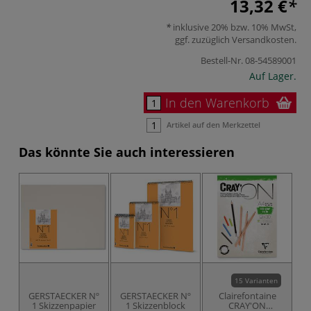
13,32 €
inklusive 20% bzw. 10% MwSt,
ggf. zuzüglich
Versandkosten
.
Bestell-Nr.
08-54589001
Auf Lager.
In den Warenkorb
Artikel auf den Merkzettel
Das könnte Sie auch interessieren
15 Varianten
GERSTAECKER Nº
GERSTAECKER Nº
Clairefontaine
1 Skizzenpapier
1 Skizzenblock
CRAY'ON
B