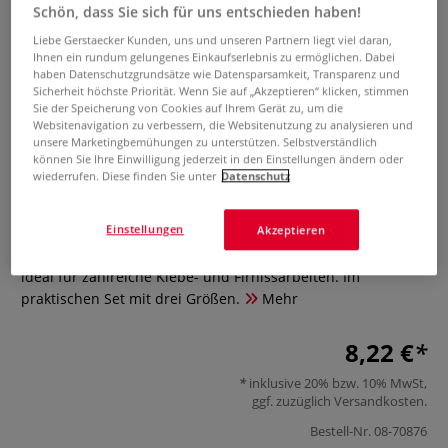
Schön, dass Sie sich für uns entschieden haben!
Liebe Gerstaecker Kunden, uns und unseren Partnern liegt viel daran,
Ihnen ein rundum gelungenes Einkaufserlebnis zu ermöglichen. Dabei
haben Datenschutzgrundsätze wie Datensparsamkeit, Transparenz und
Sicherheit höchste Priorität. Wenn Sie auf „Akzeptieren“ klicken, stimmen
Sie der Speicherung von Cookies auf Ihrem Gerät zu, um die
Websitenavigation zu verbessern, die Websitenutzung zu analysieren und
unsere Marketingbemühungen zu unterstützen. Selbstverständlich
können Sie Ihre Einwilligung jederzeit in den Einstellungen ändern oder
Raphaël® Kleb-und Firnispinsel
wiederrufen. Diese finden Sie unter
Datenschutz
0 Bewertungen
Einstellungen
Akzeptieren
Ob Anfänger oder Profi – das Künstlerpinselset eignet sich
ideal für zahlreiche Klebe- und Firnissarbeiten. Im
praktischen Set mit drei Größen.
Mehr
8,22 €
inklusive 20% bzw. 10% MwSt,
ggf. zuzüglich
Versandkosten
.
Bestell-Nr.
08-70876