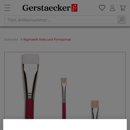
Startseite
Raphaël® Kleb-und Firnispinsel