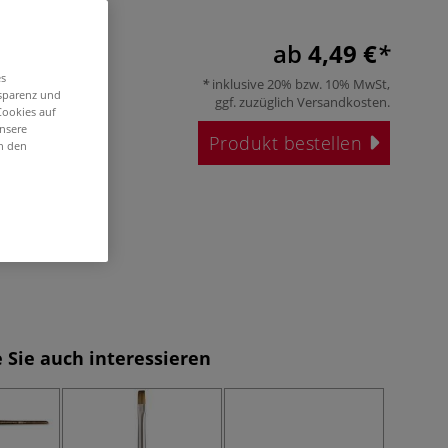
ab
4,49 €
es
inklusive 20% bzw. 10% MwSt,
nsparenz und
ggf. zuzüglich
Versandkosten
.
Cookies auf
unsere
Produkt bestellen
in den
 Sie auch interessieren