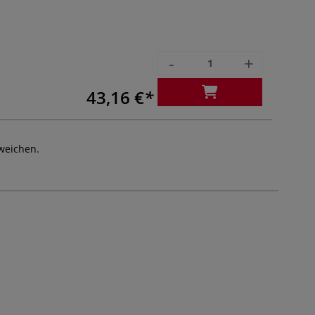
-
+
43,16 €
weichen.