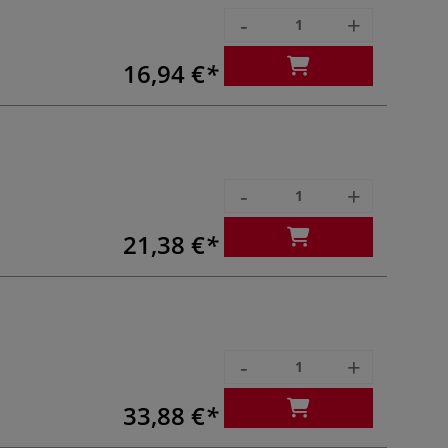
-
+
16,94 €
-
+
21,38 €
-
+
33,88 €