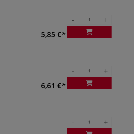
-
+
5,85 €
-
+
6,61 €
-
+