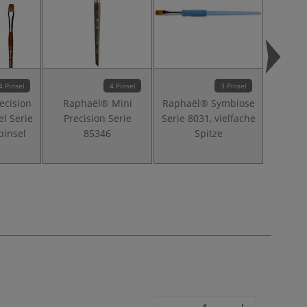
4 Pinsel
4 Pinsel
3 Pinsel
ecision
Raphaël® Mini
Raphaël® Symbiose
I 
el Serie
Precision Serie
Serie 8031, vielfache
Ac
pinsel
85346
Spitze
"Mun