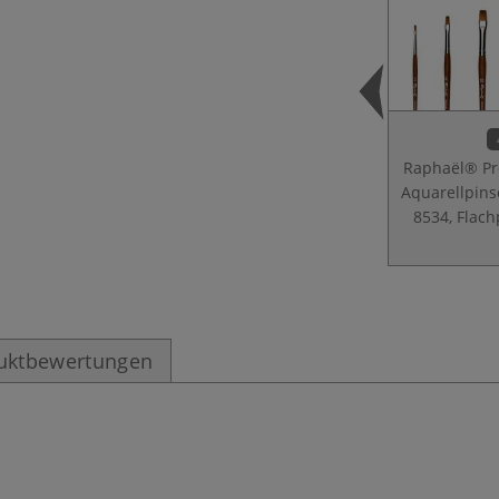
Raphaël® Pr
Aquarellpins
8534, Flach
uktbewertungen