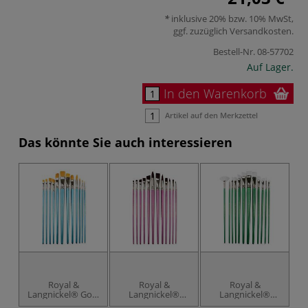
inklusive 20% bzw. 10% MwSt,
ggf. zuzüglich
Versandkosten
.
Bestell-Nr.
08-57702
Auf Lager.
In den Warenkorb
Artikel auf den Merkzettel
Das könnte Sie auch interessieren
Royal &
Royal &
Royal &
Langnickel® Gold
Langnickel®
Langnickel®
La
Taklon Pinselset
Burgundy Taklon
White Taklon
T