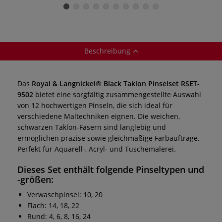
A, 12-teilig
Pinselset A, 12-
Pinselset A, 12-
teilig
teilig
Beschreibung
Das
Royal & Langnickel® Black Taklon Pinselset RSET-
9502
bietet eine sorgfältig zusammengestellte Auswahl
von 12 hochwertigen Pinseln, die sich ideal für
verschiedene Maltechniken eignen. Die weichen,
schwarzen Taklon-Fasern sind langlebig und
ermöglichen präzise sowie gleichmäßige Farbaufträge.
Perfekt für Aquarell-, Acryl- und Tuschemalerei.
Dieses Set enthält folgende Pinseltypen und
-größen:
Verwaschpinsel: 10, 20
Flach: 14, 18, 22
Rund: 4, 6, 8, 16, 24