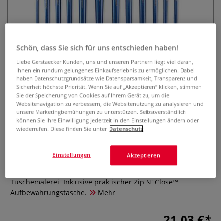
Schön, dass Sie sich für uns entschieden haben!
Liebe Gerstaecker Kunden, uns und unseren Partnern liegt viel daran,
Ihnen ein rundum gelungenes Einkaufserlebnis zu ermöglichen. Dabei
haben Datenschutzgrundsätze wie Datensparsamkeit, Transparenz und
Royal & Langnickel® Black Taklon
Sicherheit höchste Priorität. Wenn Sie auf „Akzeptieren“ klicken, stimmen
Sie der Speicherung von Cookies auf Ihrem Gerät zu, um die
Pinselset A, 12-teilig
Websitenavigation zu verbessern, die Websitenutzung zu analysieren und
unsere Marketingbemühungen zu unterstützen. Selbstverständlich
0 Bewertungen
können Sie Ihre Einwilligung jederzeit in den Einstellungen ändern oder
wiederrufen. Diese finden Sie unter
Datenschutz
Das 12-teilige Royal & Langnickel® Black Taklon Pinselset
RSET-9502 bietet hochwertige, weiche Synthetikpinsel in
Einstellungen
Akzeptieren
verschiedenen Formen und Größen. Ideal für präzise und
gleichmäßige Farbaufträge bei Aquarell-, Acryl- und
Tuschemalerei. Inklusive praktischer Zip N' Close™
Aufbewahrungstasche.
Mehr
21,03 €