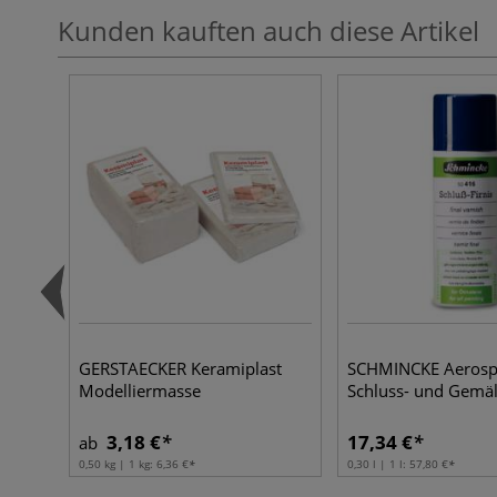
Kunden kauften auch diese Artikel
GERSTAECKER Keramiplast
SCHMINCKE Aerosp
Modelliermasse
Schluss- und Gemäl
3,18 €
17,34 €
ab
0,50 kg | 1 kg:
6,36 €
0,30 l | 1 l:
57,80 €