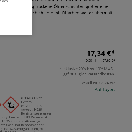
in den
d. Auf oberflächig trockene Ölmalschichten gibt er eine
e Zwischenfirnisschicht, die mit Ölfarben weiter übermalt
Mehr
17,34 €
0,30 l | 1 l:
57,80 €
inklusive 20% bzw. 10% MwSt,
ggf. zuzüglich
Versandkosten
.
Bestell-Nr.
08-24957
Auf Lager.
GEFAHR
H222
Extrem
entzündbares
Aerosol.
H229
Behälter steht unter
rmung bersten.
H319 Verursacht
.
H335 Kann die Atemwege
läfrigkeit und Benommenheit
tig für Wasserorganismen, mit