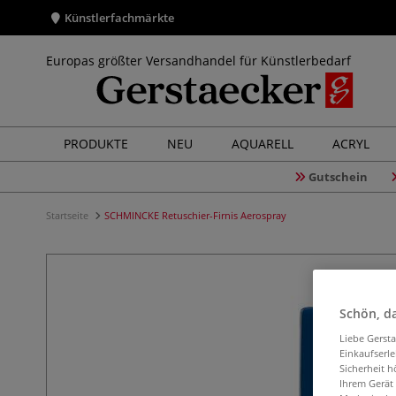
Künstlerfachmärkte
Europas größter Versandhandel für Künstlerbedarf
PRODUKTE
NEU
AQUARELL
ACRYL
Gutschein
Startseite
SCHMINCKE Retuschier-Firnis Aerospray
Schön, da
Liebe Gerst
Einkaufserl
Sicherheit h
Ihrem Gerät