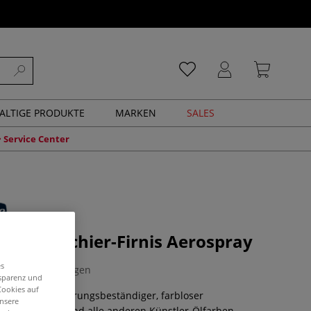
ALTIGE PRODUKTE
MARKEN
SALES
Service Center
E Retuschier-Firnis Aerospray
es
0 Bewertungen
nsparenz und
Cookies auf
t gilbender, alterungsbeständiger, farbloser
unsere
 für Schmincke und alle anderen Künstler-Ölfarben.