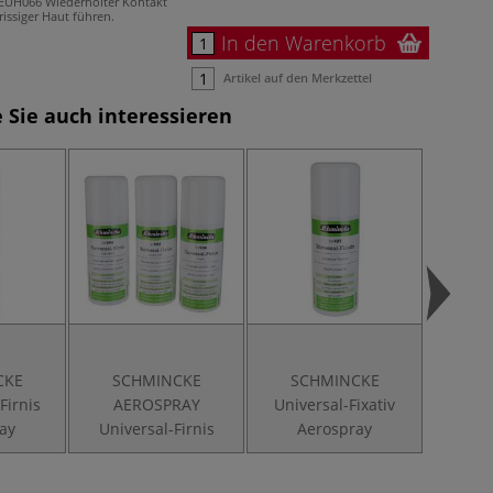
EUH066 Wiederholter Kontakt
rissiger Haut führen.
In den Warenkorb
Artikel auf den Merkzettel
 Sie auch interessieren
CKE
SCHMINCKE
SCHMINCKE
Firnis
AEROSPRAY
Universal-Fixativ
ay
Universal-Firnis
Aerospray