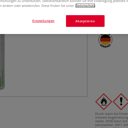
mühungen zu unterstützen. Selbstverständlich können Sie Ihre Einwilligung jederzeit 
Schnell trocknen
n ändern oder wiederrufen. Diese finden Sie unter
Datenschutz
dünne, elastisch
werden kann.
Einstellungen
Akzeptieren
Druck: kann bei Erwä
schwere Augenreizung
reizen.
H336 Kann Sch
verursachen.
H411 Gif