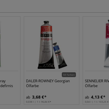
58 Farben
ray
DALER-ROWNEY Georgian
SENNELIER RI
defirnis
Ölfarbe
Ölfarbe
3,68 €
4,13 €
ab
ab
0,038 l | 1 l:
96,84 €
0,04 l | 1 l:
103,25 €