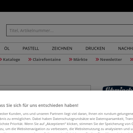
ÖL
PASTELL
ZEICHNEN
DRUCKEN
NACHH
Kataloge
Clairefontaine
Märkte
Newsletter
SCHMINCK
ss Sie sich für uns entschieden haben!
aecker Kunden, uns und unseren Partnern liegt viel daran, Ihnen ein rundum gelungen
ebnis zu ermöglichen. Dabei haben Datenschutzgrundsätze wie Datensparsamkeit, Tra
öchste Priorität. Wenn Sie auf „Akzeptieren“ klicken, stimmen Sie der Speicherung von 
Glänzender, nich
 zu, um die Websitenavigation zu verbessern, die Websitenutzung zu analysieren und 
Retuschierfirnis