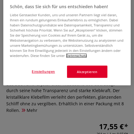
Schön, dass Sie sich für uns entschieden haben!
Liebe Gerstaecker Kunden, uns und unseren Partnern liegt viel daran,
Ihnen ein rundum gelungenes Einkaufserlebnis zu ermöglichen. Dabei
haben Datenschutzgrundsätze wie Datensparsamkeit, Transparenz und
Sicherheit höchste Priorität. Wenn Sie auf „Akzeptieren“ klicken, stimmen
Sie der Speicherung von Cookies auf Ihrem Gerät zu, um die
Websitenavigation zu verbessern, die Websitenutzung zu analysieren und
unsere Marketingbemühungen zu unterstützen. Selbstverständlich
SCOTCH® Crystal Clear Klebeband
können Sie Ihre Einwilligung jederzeit in den Einstellungen ändern oder
wiederrufen. Diese finden Sie unter
Datenschutz
600
Einstellungen
Akzeptieren
0 Bewertungen
Das SCOTCH® Crystal Clear Klebeband 600 überzeugt
durch seine hohe Transparenz und starke Klebkraft. Der
kristallklare Klebefilm verleiht den perfekten, glänzenden
Schliff ohne zu vergilben. Erhältlich in einer Packung mit 8
Rollen.
Mehr
17,55 €
264 m | 1 m:
0,07 €