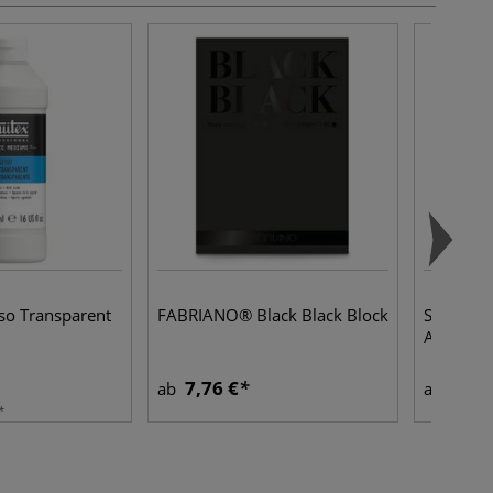
so Transparent
FABRIANO® Black Black Block
SENNELIE
Aquarell
7,76 €
5,70
ab
ab