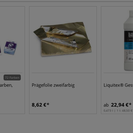
72 Farben
arben,
Prägefolie zweifarbig
Liquitex® Ges
8,62 €
22,94 €
ab
0,473 l | 1 l:
48,50 €