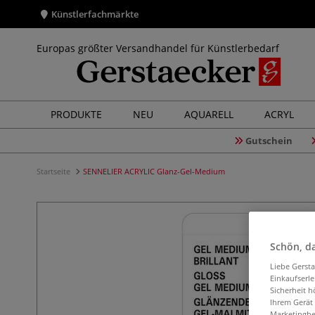
Künstlerfachmärkte
Europas größter Versandhandel für Künstlerbedarf
PRODUKTE
NEU
AQUARELL
ACRYL
Gutschein
Startseite
SENNELIER ACRYLIC Glanz-Gel-Medium
Schön, da
Liebe Gerst
Einkaufserl
Sicherheit h
Ihrem Gerät
Marketingbe