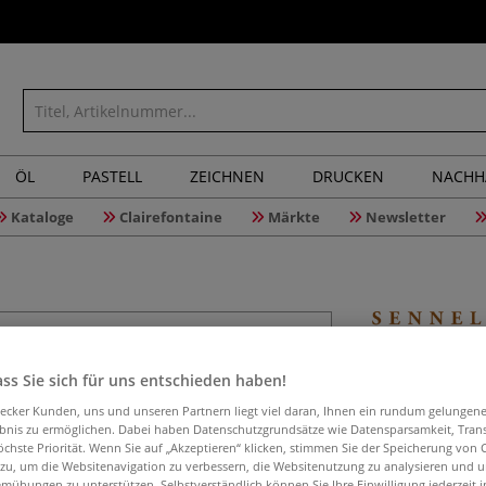
ÖL
PASTELL
ZEICHNEN
DRUCKEN
NACHH
Kataloge
Clairefontaine
Märkte
Newsletter
SENNELIE
ss Sie sich für uns entschieden haben!
aecker Kunden, uns und unseren Partnern liegt viel daran, Ihnen ein rundum gelungen
ebnis zu ermöglichen. Dabei haben Datenschutzgrundsätze wie Datensparsamkeit, Tra
öchste Priorität. Wenn Sie auf „Akzeptieren“ klicken, stimmen Sie der Speicherung von 
SENNELIER ACRYL
 zu, um die Websitenavigation zu verbessern, die Websitenutzung zu analysieren und 
und Helligkeit vo
mühungen zu unterstützen. Selbstverständlich können Sie Ihre Einwilligung jederzeit 