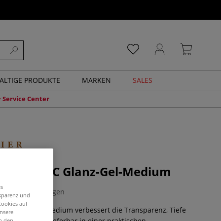
ALTIGE PRODUKTE
MARKEN
SALES
Service Center
R ACRYLIC Glanz-Gel-Medium
es
0 Bewertungen
nsparenz und
Cookies auf
IC Glanz-Gel-Medium verbessert die Transparenz, Tiefe
unsere
n Acrylfarben. Lieferbar in einer praktischen
in den