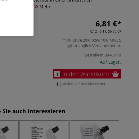
 120 ml Inhalt.
Mehr
6,81 €
0,12 l | 1 l:
56,75 €
inklusive 20% bzw. 10% MwSt,
ggf. zuzüglich
Versandkosten
.
Bestell-Nr.
08-43110
Auf Lager.
In den Warenkorb
Artikel auf den Merkzettel
 Sie auch interessieren