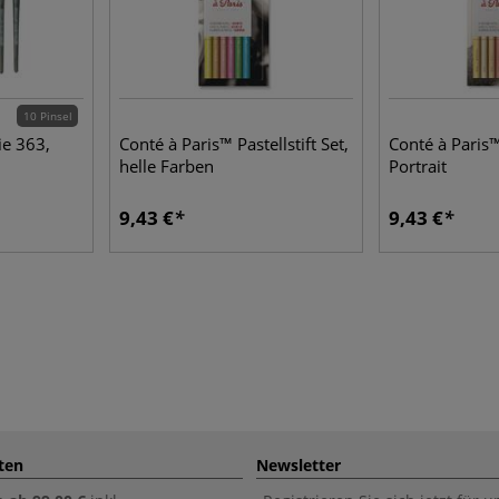
10 Pinsel
ie 363,
Conté à Paris™ Pastellstift Set,
Conté à Paris™ 
helle Farben
Portrait
9,43 €
9,43 €
ten
Newsletter