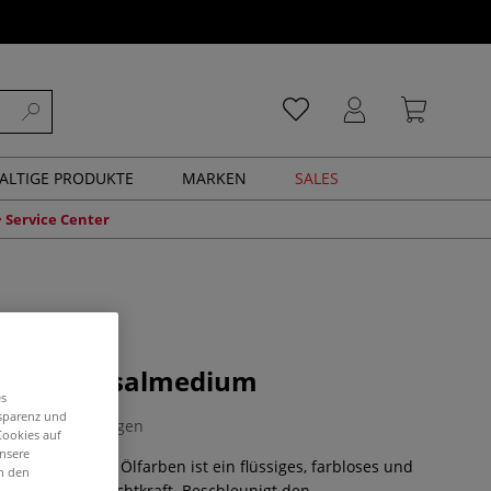
ALTIGE PRODUKTE
MARKEN
SALES
Service Center
R Universalmedium
es
nsparenz und
0 Bewertungen
Cookies auf
unsere
salmedium für Ölfarben ist ein flüssiges, farbloses und
in den
harz. Hohe Leuchtkraft. Beschleunigt den