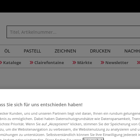
ÖL
PASTELL
ZEICHNEN
DRUCKEN
NACHH
Kataloge
Clairefontaine
Märkte
Newsletter
ss Sie sich für uns entschieden haben!
SENNELIE
aecker Kunden, uns und unseren Partnern liegt viel daran, Ihnen ein rundum gelungen
ebnis zu ermöglichen. Dabei haben Datenschutzgrundsätze wie Datensparsamkeit, Tra
öchste Priorität. Wenn Sie auf „Akzeptieren“ klicken, stimmen Sie der Speicherung von 
 zu, um die Websitenavigation zu verbessern, die Websitenutzung zu analysieren und 
SENNELIER Univer
mühungen zu unterstützen. Selbstverständlich können Sie Ihre Einwilligung jederzeit 
glänzendes Keton
n ändern oder wiederrufen. Diese finden Sie unter
Datenschutz