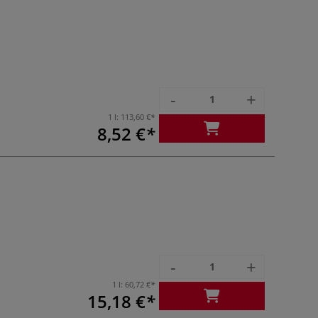
-
+
1 l:
113,60 €
8,52 €
-
+
1 l:
60,72 €
15,18 €