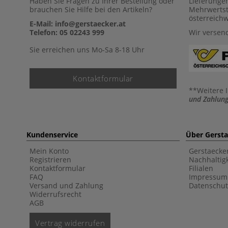
Haben Sie Fragen zu Ihrer Bestellung oder
Lieferunge
brauchen Sie Hilfe bei den Artikeln?
Mehrwertst
österreich
E-Mail: info@gerstaecker.at
Telefon: 05 02243 999
Wir versen
Sie erreichen uns Mo-Sa 8-18 Uhr
Kontaktformular
**Weitere 
und Zahlung
Kundenservice
Über Gerst
Mein Konto
Gerstaecke
Registrieren
Nachhaltigk
Kontaktformular
Filialen
FAQ
Impressum
Versand und Zahlung
Datenschut
Widerrufsrecht
AGB
Vertrag widerrufen