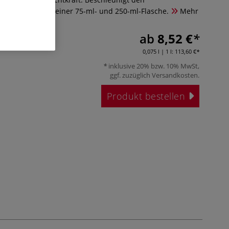
s. Erhältlich in einer 75-ml- und 250-ml-Flasche.
Mehr
ab
8,52 €
0,075 l | 1 l:
113,60 €
inklusive 20% bzw. 10% MwSt,
ggf. zuzüglich
Versandkosten
.
Produkt bestellen