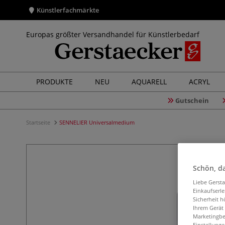
Künstlerfachmärkte
Europas größter Versandhandel für Künstlerbedarf
PRODUKTE
NEU
AQUARELL
ACRYL
Gutschein
Startseite
SENNELIER Universalmedium
Schön, da
Liebe Gerst
Einkaufserl
Sicherheit h
Ihrem Gerät
Marketingbe
Einstellunge