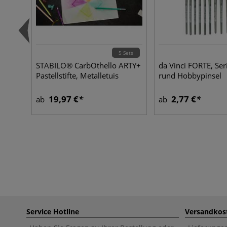
5 Sets
STABILO® CarbOthello ARTY+
da Vinci FORTE, Ser
Pastellstifte, Metalletuis
rund Hobbypinsel
19,97 €
2,77 €
ab
ab
Service Hotline
Versandkos