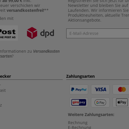
n
ab 99,00 €
inkl.
Registrieren Sie sich jetzt für 
euer verschicken wir
Newsletter und bleiben Sie au
weit
versandkostenfrei!
**
Laufenden. Wir informieren Sie
Produktneuheiten, aktuelle Tr
den mit
Aktionsangebote.
Newsletter
Informationen zu
Versandkosten
sarten
?
aecker
Zahlungsarten
r
eit
z
Weitere Zahlungsarten:
Rechnung
E-Rechnung