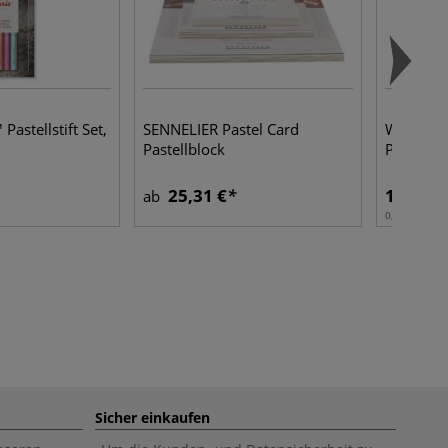
Pastellstift Set,
SENNELIER Pastel Card
WINSOR
Pastellblock
Professio
25,31 €
15,68 €
ab
0,40 l | 1 l:
3
Sicher einkaufen