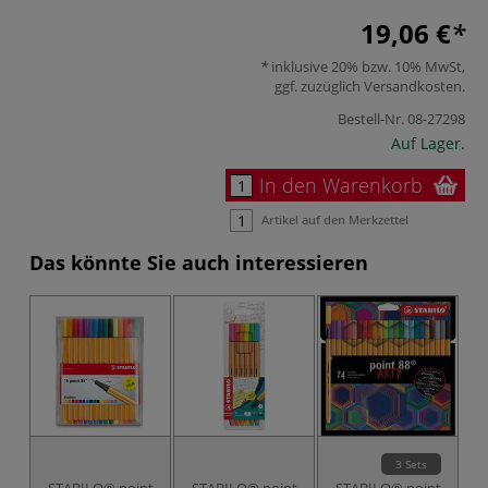
19,06 €
inklusive 20% bzw. 10% MwSt,
ggf. zuzüglich
Versandkosten
.
Bestell-Nr.
08-27298
Auf Lager.
In den Warenkorb
Artikel auf den Merkzettel
Das könnte Sie auch interessieren
3 Sets
STABILO® point
STABILO® point
STABILO® point
S