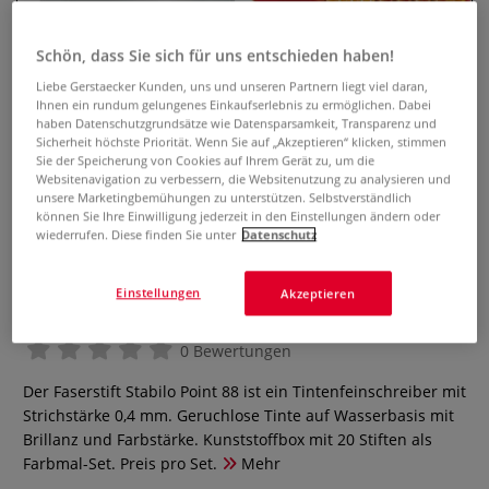
Schön, dass Sie sich für uns entschieden haben!
Liebe Gerstaecker Kunden, uns und unseren Partnern liegt viel daran,
Ihnen ein rundum gelungenes Einkaufserlebnis zu ermöglichen. Dabei
haben Datenschutzgrundsätze wie Datensparsamkeit, Transparenz und
Sicherheit höchste Priorität. Wenn Sie auf „Akzeptieren“ klicken, stimmen
Sie der Speicherung von Cookies auf Ihrem Gerät zu, um die
Websitenavigation zu verbessern, die Websitenutzung zu analysieren und
unsere Marketingbemühungen zu unterstützen. Selbstverständlich
können Sie Ihre Einwilligung jederzeit in den Einstellungen ändern oder
wiederrufen. Diese finden Sie unter
Datenschutz
STABILO® point® 88 Color
Parade, Kunststoffbox mit 20
Einstellungen
Akzeptieren
Finelinern
0 Bewertungen
Der Faserstift Stabilo Point 88 ist ein Tintenfeinschreiber mit
Strichstärke 0,4 mm. Geruchlose Tinte auf Wasserbasis mit
Brillanz und Farbstärke. Kunststoffbox mit 20 Stiften als
Farbmal-Set. Preis pro Set.
Mehr