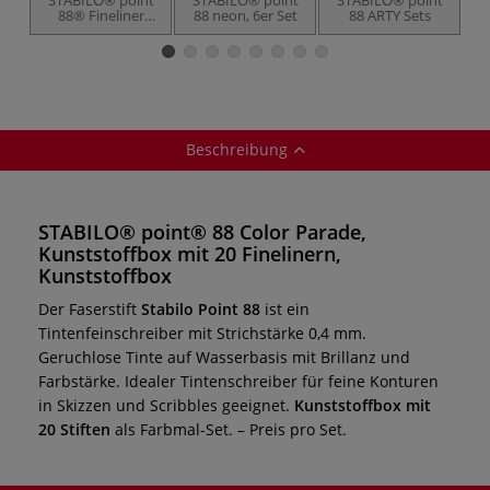
88® Fineliner
88 neon, 6er Set
88 ARTY Sets
15er-Set, inkl. 5
Neontönen
Beschreibung
STABILO® point® 88 Color Parade,
Kunststoffbox mit 20 Finelinern,
Kunststoffbox
Der Faserstift
Stabilo Point 88
ist ein
Tintenfeinschreiber mit Strichstärke 0,4 mm.
Geruchlose Tinte auf Wasserbasis mit Brillanz und
Farbstärke. Idealer Tintenschreiber für feine Konturen
in Skizzen und Scribbles geeignet.
Kunststoffbox mit
20 Stiften
als Farbmal-Set. – Preis pro Set.