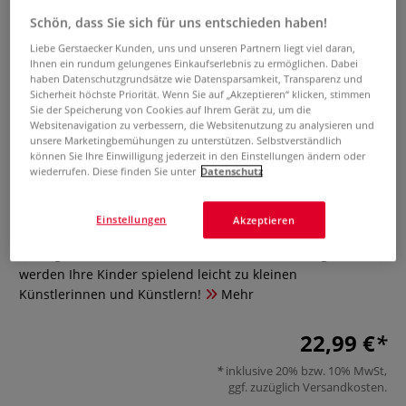
Schön, dass Sie sich für uns entschieden haben!
Liebe Gerstaecker Kunden, uns und unseren Partnern liegt viel daran,
Ihnen ein rundum gelungenes Einkaufserlebnis zu ermöglichen. Dabei
haben Datenschutzgrundsätze wie Datensparsamkeit, Transparenz und
Sicherheit höchste Priorität. Wenn Sie auf „Akzeptieren“ klicken, stimmen
Sie der Speicherung von Cookies auf Ihrem Gerät zu, um die
Websitenavigation zu verbessern, die Websitenutzung zu analysieren und
unsere Marketingbemühungen zu unterstützen. Selbstverständlich
Schritt für Schritt zum eigenen
können Sie Ihre Einwilligung jederzeit in den Einstellungen ändern oder
wiederrufen. Diese finden Sie unter
Datenschutz
Kunstwerk
0 Bewertungen
Einstellungen
Akzeptieren
Frottage, Dot-Technik, Kreide: Mit diesen Anleitungen
werden Ihre Kinder spielend leicht zu kleinen
Künstlerinnen und Künstlern!
Mehr
22,99 €
inklusive 20% bzw. 10% MwSt,
ggf. zuzüglich
Versandkosten
.