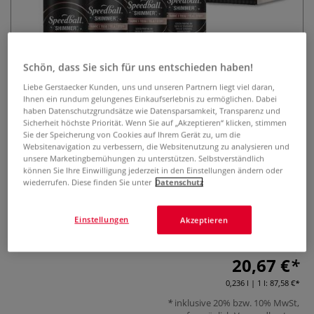
Schön, dass Sie sich für uns entschieden haben!
Liebe Gerstaecker Kunden, uns und unseren Partnern liegt viel daran,
Ihnen ein rundum gelungenes Einkaufserlebnis zu ermöglichen. Dabei
haben Datenschutzgrundsätze wie Datensparsamkeit, Transparenz und
Speedball® Fabric Screen Printing
Sicherheit höchste Priorität. Wenn Sie auf „Akzeptieren“ klicken, stimmen
Sie der Speicherung von Cookies auf Ihrem Gerät zu, um die
Ink Set Shimmer
Websitenavigation zu verbessern, die Websitenutzung zu analysieren und
unsere Marketingbemühungen zu unterstützen. Selbstverständlich
0 Bewertungen
können Sie Ihre Einwilligung jederzeit in den Einstellungen ändern oder
wiederrufen. Diese finden Sie unter
Datenschutz
Schimmerndes Siebdruckfarben Set von Speedball® mit 4
metallicartigen Farbtönen je 59 Millilitern. Ideal für kreative
Einstellungen
Akzeptieren
Textildruckprojekte.
Mehr
20,67 €
0,236 l | 1 l:
87,58 €
inklusive 20% bzw. 10% MwSt,