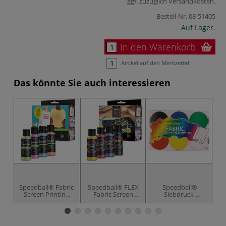
ggf. zuzüglich
Versandkosten
.
Bestell-Nr.
08-51405
Auf Lager.
In den Warenkorb
Artikel auf den Merkzettel
Das könnte Sie auch interessieren
Speedball® Fabric
Speedball® FLEX
Speedball®
Screen Printing
Fabric Screen
Siebdruck-
Ink Set Fluor
Printing Ink Set
Textilfarben
Te
Starter-Set