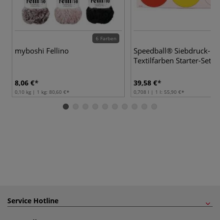
6 Farben
myboshi Fellino
Speedball® Siebdruck-
Textilfarben Starter-Set
8,06 €
39,58 €
0,10 kg | 1 kg:
80,60 €
0,708 l | 1 l:
55,90 €
Service Hotline