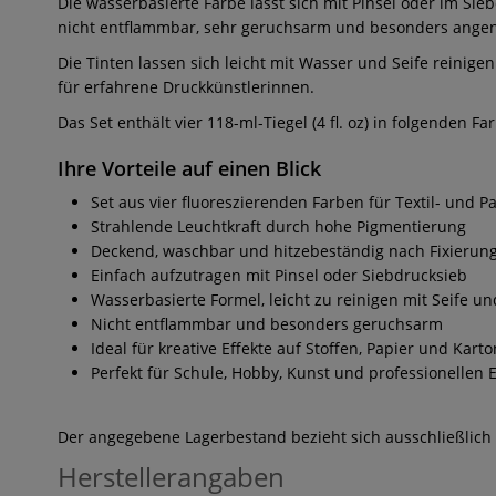
Die wasserbasierte Farbe lässt sich mit Pinsel oder im Si
nicht entflammbar, sehr geruchsarm und besonders angenehm
Die Tinten lassen sich leicht mit Wasser und Seife reinige
für erfahrene Druckkünstlerinnen.
Das Set enthält vier 118-ml-Tiegel (4 fl. oz) in folgenden F
Ihre Vorteile auf einen Blick
Set aus vier fluoreszierenden Farben für Textil- und P
Strahlende Leuchtkraft durch hohe Pigmentierung
Deckend, waschbar und hitzebeständig nach Fixierun
Einfach aufzutragen mit Pinsel oder Siebdrucksieb
Wasserbasierte Formel, leicht zu reinigen mit Seife u
Nicht entflammbar und besonders geruchsarm
Ideal für kreative Effekte auf Stoffen, Papier und Karto
Perfekt für Schule, Hobby, Kunst und professionellen 
Der angegebene Lagerbestand bezieht sich ausschließlich
Herstellerangaben