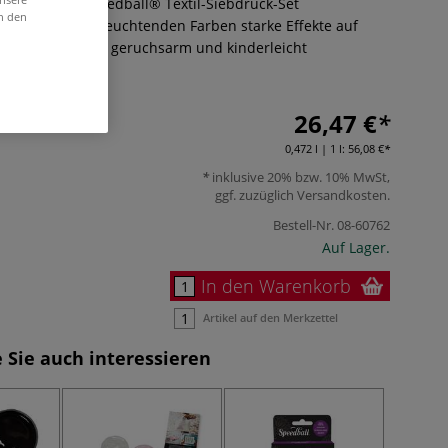
e Köpfe! Das Speedball® Textil-Siebdruck-Set
in den
 bringt mit vier leuchtenden Farben starke Effekte auf
Karton. Waschbar, geruchsarm und kinderleicht
ehr
26,47 €
0,472 l | 1 l:
56,08 €
inklusive 20% bzw. 10% MwSt,
ggf. zuzüglich
Versandkosten
.
Bestell-Nr.
08-60762
Auf Lager.
In den Warenkorb
Artikel auf den Merkzettel
 Sie auch interessieren