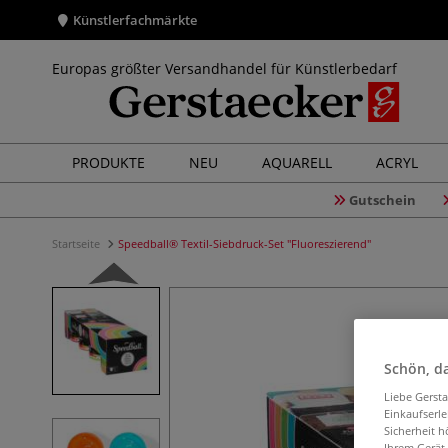
Künstlerfachmärkte
Europas größter Versandhandel für Künstlerbedarf
PRODUKTE
NEU
AQUARELL
ACRYL
Gutschein
Startseite
Speedball® Textil-Siebdruck-Set "Fluoreszierend"
Schön, da
Liebe Gerst
Einkaufserl
Sicherheit h
Ihrem Gerät