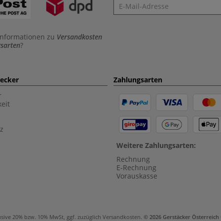
Newsletter
Informationen zu
Versandkosten
sarten
?
aecker
Zahlungsarten
r
eit
z
Weitere Zahlungsarten:
Rechnung
E-Rechnung
Vorauskasse
usive 20% bzw. 10% MwSt, ggf. zuzüglich
Versandkosten
.
© 2026 Gerstäcker Österreic