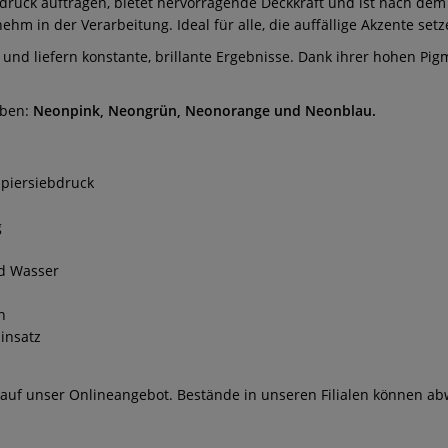
ebdruck auftragen, bietet hervorragende Deckkraft und ist nach de
 in der Verarbeitung. Ideal für alle, die auffällige Akzente setze
n und liefern konstante, brillante Ergebnisse. Dank ihrer hohen Pi
arben:
Neonpink, Neongrün, Neonorange und Neonblau.
apiersiebdruck
g
nd Wasser
n
Einsatz
 auf unser Onlineangebot. Bestände in unseren Filialen können ab