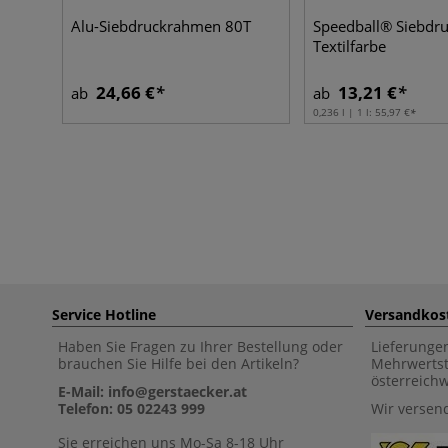
Alu-Siebdruckrahmen 80T
Speedball® Siebdru
Textilfarbe
24,66 €
13,21 €
ab
ab
0,236 l | 1 l:
55,97 €
Service Hotline
Versandkos
Haben Sie Fragen zu Ihrer Bestellung oder
Lieferunge
brauchen Sie Hilfe bei den Artikeln?
Mehrwertst
österreich
E-Mail: info@gerstaecker.at
Telefon: 05 02243 999
Wir versen
Sie erreichen uns Mo-Sa 8-18 Uhr