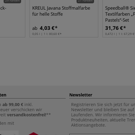
29 Farben
21 Farben
ck-
KREUL Javana Stoffmalfarbe
Speedball® Si
für helle Stoffe
Textilfarben „
Pastels“-Set
4,03 €
31,76 €
ab
0,05 l | 1 l:
80,60 €
0,472 l | 1 l:
67,29 €
ten
Newsletter
n
ab 99,00 €
inkl.
Registrieren Sie sich jetzt für 
euer verschicken wir
Newsletter und bleiben Sie au
weit
versandkostenfrei!
**
Laufenden. Wir informieren Sie
Produktneuheiten, aktuelle Tr
den mit
Aktionsangebote.