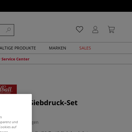
ALTIGE PRODUKTE
MARKEN
SALES
Service Center
® Textil-Siebdruck-Set
ierend"
es
0 Bewertungen
nsparenz und
Cookies auf
unsere