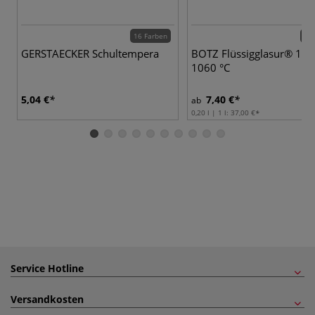
16 Farben
85 
GERSTAECKER Schultempera
BOTZ Flüssigglasur® 102
1060 °C
5,04 €
7,40 €
ab
0,20 l | 1 l:
37,00 €
Service Hotline
Versandkosten