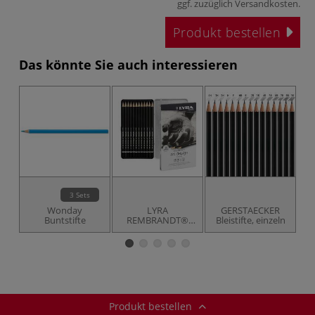
ggf. zuzüglich
Versandkosten
.
Produkt bestellen
Das könnte Sie auch interessieren
3 Sets
Wonday
LYRA
GERSTAECKER
JO
Buntstifte
REMBRANDT®
Bleistifte, einzeln
Art Design
Bleistift-Set
Produkt bestellen