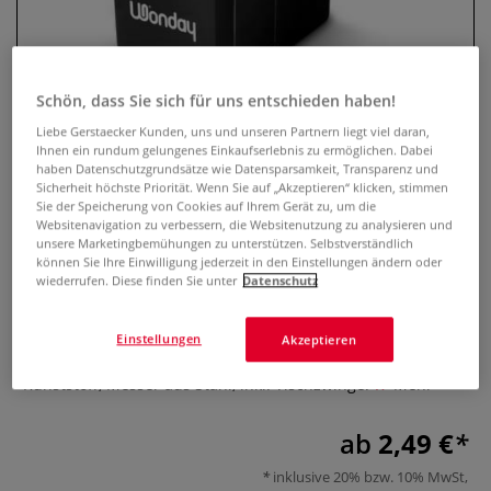
Schön, dass Sie sich für uns entschieden haben!
Liebe Gerstaecker Kunden, uns und unseren Partnern liegt viel daran,
Ihnen ein rundum gelungenes Einkaufserlebnis zu ermöglichen. Dabei
haben Datenschutzgrundsätze wie Datensparsamkeit, Transparenz und
Sicherheit höchste Priorität. Wenn Sie auf „Akzeptieren“ klicken, stimmen
Sie der Speicherung von Cookies auf Ihrem Gerät zu, um die
Websitenavigation zu verbessern, die Websitenutzung zu analysieren und
Spitzmaschine
unsere Marketingbemühungen zu unterstützen. Selbstverständlich
können Sie Ihre Einwilligung jederzeit in den Einstellungen ändern oder
wiederrufen. Diese finden Sie unter
Datenschutz
0 Bewertungen
Spitzmaschine für Blei- und Buntstifte mit einem
Einstellungen
Akzeptieren
Durchmesser bis 8 mm. Gehäuse aus schwarzem
Kunststoff, Messer aus Stahl, inkl. Tischzwinge.
Mehr
ab
2,49 €
inklusive 20% bzw. 10% MwSt,