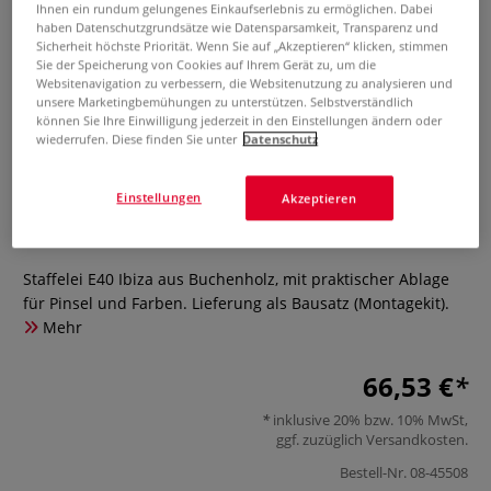
Ihnen ein rundum gelungenes Einkaufserlebnis zu ermöglichen. Dabei
haben Datenschutzgrundsätze wie Datensparsamkeit, Transparenz und
Sicherheit höchste Priorität. Wenn Sie auf „Akzeptieren“ klicken, stimmen
Sie der Speicherung von Cookies auf Ihrem Gerät zu, um die
Websitenavigation zu verbessern, die Websitenutzung zu analysieren und
unsere Marketingbemühungen zu unterstützen. Selbstverständlich
können Sie Ihre Einwilligung jederzeit in den Einstellungen ändern oder
wiederrufen. Diese finden Sie unter
Datenschutz
Staffelei E40 Ibiza
Einstellungen
Akzeptieren
0 Bewertungen
Staffelei E40 Ibiza aus Buchenholz, mit praktischer Ablage
für Pinsel und Farben. Lieferung als Bausatz (Montagekit).
Mehr
66,53 €
inklusive 20% bzw. 10% MwSt,
ggf. zuzüglich
Versandkosten
.
Bestell-Nr.
08-45508