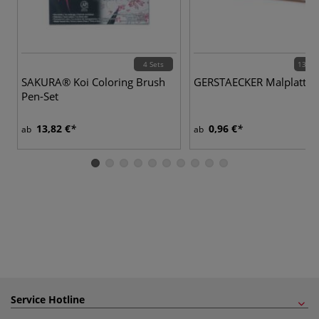
4 Sets
13 Va
SAKURA® Koi Coloring Brush
GERSTAECKER Malplatten
Pen-Set
13,82 €
0,96 €
ab
ab
Service Hotline