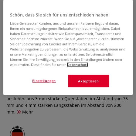
Schön, dass Sie sich für uns entschieden haben!
Liebe Gerstaecker Kunden, uns und unseren Partnern liegt viel daran,
Ihnen ein rundum gelungenes Einkaufserlebnis zu ermöglichen. Dabei
haben Datenschutzgrundsätze wie Datensparsamkeit, Transparenz und
Sicherheit höchste Priorität. Wenn Sie auf „Akzeptieren“ klicken, stimmen
Sie der Speicherung von Cookies auf Ihrem Gerät zu, um die
Websitenavigation zu verbessern, die Websitenutzung zu analysieren und
Stapeltrockner 90 x 126 cm, 30
unsere Marketingbemühungen zu unterstützen. Selbstverständlich
Roste
können Sie Ihre Einwilligung jederzeit in den Einstellungen ändern oder
wiederrufen. Diese finden Sie unter
Datenschutz
0 Bewertungen
Einstellungen
Akzeptieren
Trocknungseinrichtung mit 30 Horden (Roste) mit je 90 cm x
126 cm Belegungsfläche. Die Ablage-Horden (Roste)
bestehen aus 3 mm starken Querstäben im Abstand von 75
mm und 4 mm starken Längsstäben im Abstand von 200
mm.
Mehr