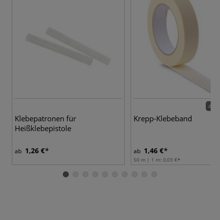
4 Va
Klebepatronen für
Krepp-Klebeband
Heißklebepistole
1,26 €
1,46 €
ab
ab
50 m | 1 m:
0,03 €