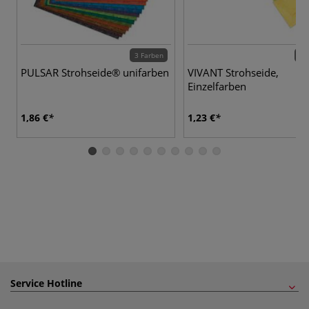
3 Farben
22 
PULSAR Strohseide® unifarben
VIVANT Strohseide,
Einzelfarben
1,86 €
1,23 €
Service Hotline