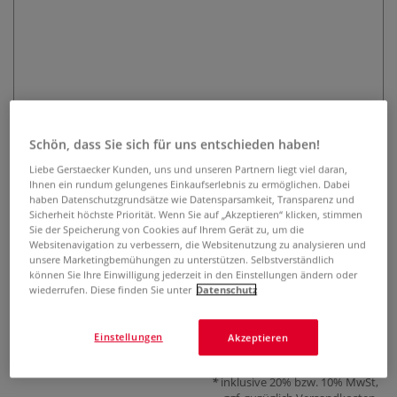
Schön, dass Sie sich für uns entschieden haben!
Swann Morton Skalpell
Liebe Gerstaecker Kunden, uns und unseren Partnern liegt viel daran,
Ersatzklingen, 5 Stück
Ihnen ein rundum gelungenes Einkaufserlebnis zu ermöglichen. Dabei
haben Datenschutzgrundsätze wie Datensparsamkeit, Transparenz und
0 Bewertungen
Sicherheit höchste Priorität. Wenn Sie auf „Akzeptieren“ klicken, stimmen
Sie der Speicherung von Cookies auf Ihrem Gerät zu, um die
Websitenavigation zu verbessern, die Websitenutzung zu analysieren und
Swann Morton Skalpell Ersatzklingen überzeugen mit
unsere Marketingbemühungen zu unterstützen. Selbstverständlich
außergewöhnlicher Schärfe und Langlebigkeit. Ideal
können Sie Ihre Einwilligung jederzeit in den Einstellungen ändern oder
geeignet für Detailarbeiten in verschiedenen künstlerischen
wiederrufen. Diese finden Sie unter
Datenschutz
Bereichen. 5 Stück pro Packung.
Mehr
Einstellungen
Akzeptieren
ab
2,28 €
inklusive 20% bzw. 10% MwSt,