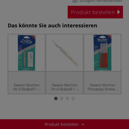
ggf. zuzüglich
Versandkosten
.
Produkt bestellen
Das könnte Sie auch interessieren
Swann Morton
Swann Morton
Swann Morton
Nr.3 Skalpell + 5
Nr.4 Skalpell + 5
Trimaway Einweg-
Ersatzklingen 10A
Ersatzklingen 26
Skalpell-Set
E
Produkt bestellen