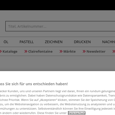
ÖL
PASTELL
ZEICHNEN
DRUCKEN
NACHH
Kataloge
Clairefontaine
Märkte
Newsletter
ss Sie sich für uns entschieden haben!
TATE Wor
aecker Kunden, uns und unseren Partnern liegt viel daran, Ihnen ein rundum gelungen
ebnis zu ermöglichen. Dabei haben Datenschutzgrundsätze wie Datensparsamkeit, Tra
öchste Priorität. Wenn Sie auf „Akzeptieren“ klicken, stimmen Sie der Speicherung von 
 zu, um die Websitenavigation zu verbessern, die Websitenutzung zu analysieren und 
mühungen zu unterstützen. Selbstverständlich können Sie Ihre Einwilligung jederzeit 
In diesem Buch e
n ändern oder wiederrufen. Diese finden Sie unter
Datenschutz
die einzelnen Z