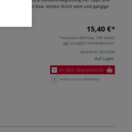
 u.a. den ersten bzw. letzten Strich setzt und gängige
Mehr
15,40 €
inklusive 20% bzw. 10% MwSt,
ggf. zuzüglich
Versandkosten
.
Bestell-Nr.
08-91304
Auf Lager.
In den Warenkorb
Artikel auf den Merkzettel