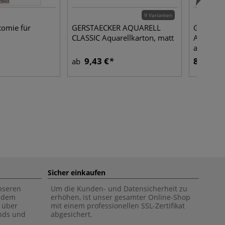
9 Varianten
tomie für
GERSTAECKER AQUARELL
Grundlag
CLASSIC Aquarellkarton, matt
Aquarellf
anwende
9,43 €
8,30 €
ab
Sicher einkaufen
unseren
Um die Kunden- und Datensicherheit zu
f dem
erhöhen, ist unser gesamter Online-Shop
 über
mit einem professionellen SSL-Zertifikat
ends und
abgesichert.