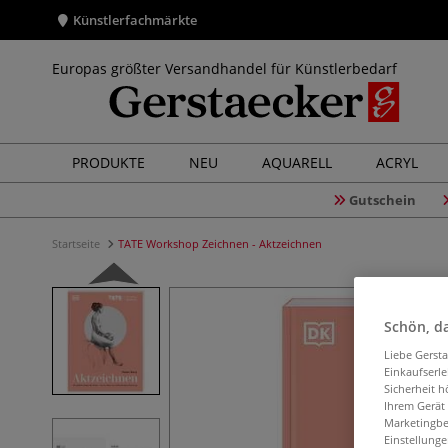
Künstlerfachmärkte
Europas größter Versandhandel für Künstlerbedarf
PRODUKTE
NEU
AQUARELL
ACRYL
Gutschein
Startseite
TATE Workshop Zeichnen - Aktzeichnen
Schön, da
Liebe Gerst
Einkaufserl
Sicherheit h
Ihrem Gerät
Marketingbe
Einstellunge