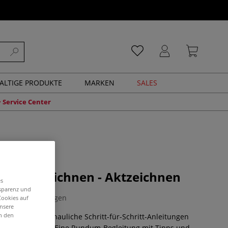
ALTIGE PRODUKTE
MARKEN
SALES
Service Center
kshop Zeichnen - Aktzeichnen
es
nsparenz und
0 Bewertungen
Cookies auf
unsere
in den
rklären 20 anschauliche Schritt-für-Schritt-Anleitungen
eichentechniken. Eine Rundum-Begleitung mit Tipps und