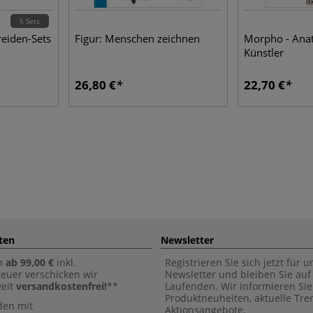
5 Sets
eiden-Sets
Figur: Menschen zeichnen
Morpho - Ana
Künstler
26,80 €
22,70 €
ten
Newsletter
n
ab 99,00 €
inkl.
Registrieren Sie sich jetzt für 
euer verschicken wir
Newsletter und bleiben Sie au
weit
versandkostenfrei!
**
Laufenden. Wir informieren Sie
Produktneuheiten, aktuelle Tr
den mit
Aktionsangebote.