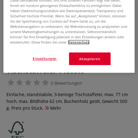
Liebe Gerstaecker Kunden, uns und unseren Partnern liegt viel daran,
Ihnen ein rundum gelungenes Einkaufserlebnis zu ermöglichen. Dabei
haben Datenschutzgrundsätze wie Datensparsamkeit, Transparenz und
Sicherheit höchste Priorität. Wenn Sie auf „Akzeptieren“ klicken, stimmen
Sie der Speicherung von Cookies auf Ihrem Gerät zu, um die
Websitenavigation zu verbessern, die Websitenutzung zu analysieren und
unsere Marketingbemühungen zu unterstützen. Selbstverständlich
können Sie Ihre Einwilligung jederzeit in den Einstellungen ändern oder
wiederrufen. Diese finden Sie unter
Datenschutz
Einstellungen
Akzeptieren
Tischstaffelei 'Piccolo'
0 Bewertungen
Einfache, standstabile, 3-beinige Tischstaffelei, max. 77 cm
hoch, max. Bildhöhe 62 cm, Buchenholz geölt, Gewicht 500
g. Preis pro Stück.
Mehr