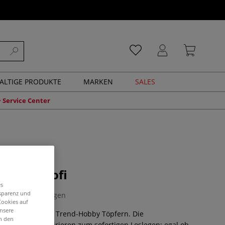
ALTIGE PRODUKTE
MARKEN
SALES
Service Center
ie ein Profi
es
nsparenz und
0 Bewertungen
Cookies auf
unsere
andbuch für das Trend-Hobby Töpfern. Die
in den
tografien inspirieren zum sofortigen Loslegen: egal ob