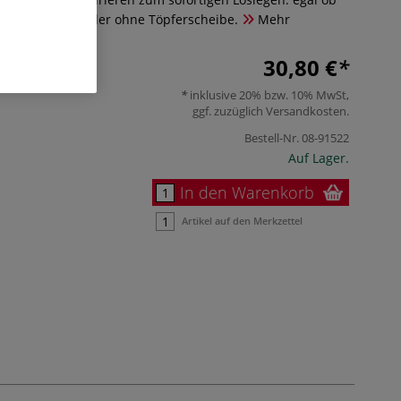
 – egal ob mit oder ohne Töpferscheibe.
Mehr
30,80 €
inklusive 20% bzw. 10% MwSt,
ggf. zuzüglich
Versandkosten
.
Bestell-Nr.
08-91522
Auf Lager.
In den Warenkorb
Artikel auf den Merkzettel