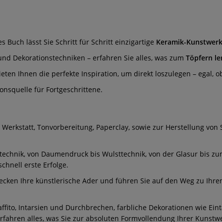
Buch lässt Sie Schritt für Schritt einzigartige
Keramik-Kunstwer
und Dekorationstechniken – erfahren Sie alles, was zum
Töpfern le
ten Ihnen die perfekte Inspiration, um direkt loszulegen – egal, 
onsquelle für Fortgeschrittene.
rkstatt, Tonvorbereitung, Paperclay, sowie zur Herstellung von S
technik, von Daumendruck bis Wulsttechnik, von der Glasur bis zum
chnell erste Erfolge.
ecken Ihre künstlerische Ader und führen Sie auf den Weg zu Ihre
raffito, Intarsien und Durchbrechen, farbliche Dekorationen wie 
rfahren alles, was Sie zur absoluten Formvollendung Ihrer Kunstw