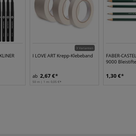
3 Varianten
LINER
I LOVE ART Krepp-Klebeband
FABER-CASTEL
9000 Bleistifte
2,67 €
1,30 €
ab
50 m | 1 m:
0,05 €