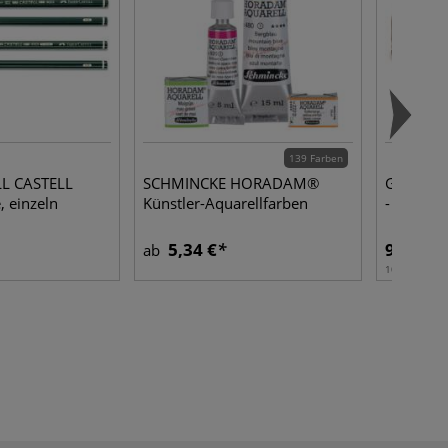
139 Farben
L CASTELL
SCHMINCKE HORADAM®
GERSTAE
, einzeln
Künstler-Aquarellfarben
- unscha
5,34 €
9,13 €
ab
10 kg | 1 kg: