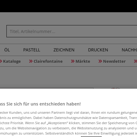
ÖL
PASTELL
ZEICHNEN
DRUCKEN
NACHH
Kataloge
Clairefontaine
Märkte
Newsletter
ss Sie sich für uns entschieden haben!
Töpfern w
aecker Kunden, uns und unseren Partnern liegt viel daran, Ihnen ein rundum gelungen
ebnis zu ermöglichen. Dabei haben Datenschutzgrundsätze wie Datensparsamkeit, Tra
öchste Priorität. Wenn Sie auf „Akzeptieren“ klicken, stimmen Sie der Speicherung von 
 zu, um die Websitenavigation zu verbessern, die Websitenutzung zu analysieren und 
Das ultimative H
mühungen zu unterstützen. Selbstverständlich können Sie Ihre Einwilligung jederzeit 
wunderschönen Fo