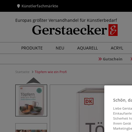
Künstlerfachmärkte
Europas größter Versandhandel für Künstlerbedarf
PRODUKTE
NEU
AQUARELL
ACRYL
Gutschein
Startseite
Töpfern wie ein Profi
Schön, da
Liebe Gerst
Einkaufserl
Sicherheit h
Ihrem Gerät
Marketingbe