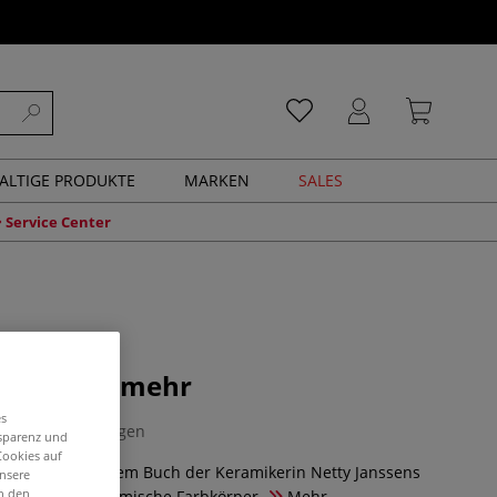
ALTIGE PRODUKTE
MARKEN
SALES
Service Center
bkörper & mehr
es
0 Bewertungen
nsparenz und
Cookies auf
Farben … In diesem Buch der Keramikerin Netty Janssens
unsere
in den
 um Ton und keramische Farbkörper.
Mehr