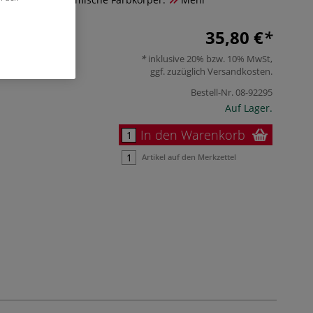
35,80 €
inklusive 20% bzw. 10% MwSt,
ggf. zuzüglich
Versandkosten
.
Bestell-Nr.
08-92295
Auf Lager.
In den Warenkorb
Artikel auf den Merkzettel