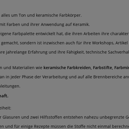
 alles um Ton und keramische Farbkörper.
t mit Farben und ihrer Anwendung auf Keramik.
gene Farbpalette entwickelt hat, die ihren Arbeiten ihre charakteri
 gemacht, sondern ist inzwischen auch für ihre Workshops, Artike
hre jahrelange Erfahrung und ihre Fähigkeit, technische Sachverha
ken und Materialien wie
keramische Farbkreiden, Farbstifte, Farbm
ellan in jeder Phase der Verarbeitung und auf alle Brennbereiche 
nleitungen.
aft.
iheit:
ier Glasuren und zwei Hilfsstoffen entstehen nahezu unbegrenzte G
fen und für einige Rezepte müssen die Stoffe nicht einmal berech