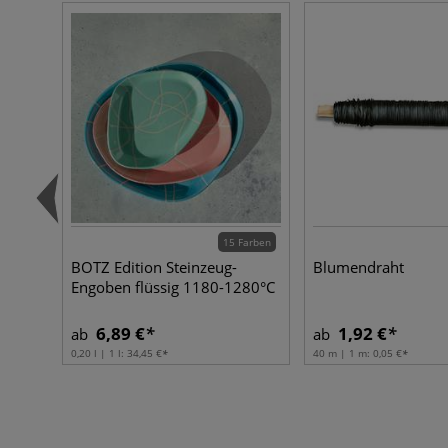
15 Farben
BOTZ Edition Steinzeug-
Blumendraht
Engoben flüssig 1180-1280°C
6,89 €
1,92 €
ab
ab
0,20 l | 1 l:
34,45 €
40 m | 1 m:
0,05 €