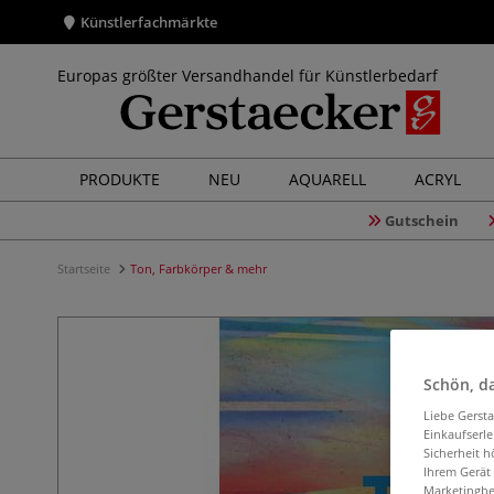
Künstlerfachmärkte
Europas größter Versandhandel für Künstlerbedarf
PRODUKTE
NEU
AQUARELL
ACRYL
Gutschein
Startseite
Ton, Farbkörper & mehr
Schön, da
Liebe Gerst
Einkaufserl
Sicherheit h
Ihrem Gerät
Marketingbe