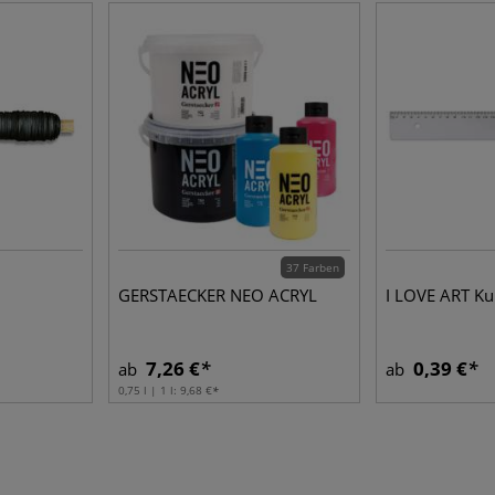
37 Farben
GERSTAECKER NEO ACRYL
I LOVE ART Kun
7,26 €
0,39 €
ab
ab
0,75 l | 1 l:
9,68 €