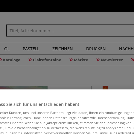
ÖL
PASTELL
ZEICHNEN
DRUCKEN
NACHH
Kataloge
Clairefontaine
Märkte
Newsletter
Ton, Far
ss Sie sich für uns entschieden haben!
aecker Kunden, uns und unseren Partnern liegt viel daran, Ihnen ein rundum gelungen
ebnis zu ermöglichen. Dabei haben Datenschutzgrundsätze wie Datensparsamkeit, Tra
öchste Priorität. Wenn Sie auf „Akzeptieren“ klicken, stimmen Sie der Speicherung von 
Farben, Farben, 
 zu, um die Websitenavigation zu verbessern, die Websitenutzung zu analysieren und 
mühungen zu unterstützen. Selbstverständlich können Sie Ihre Einwilligung jederzeit 
dreht sich alles