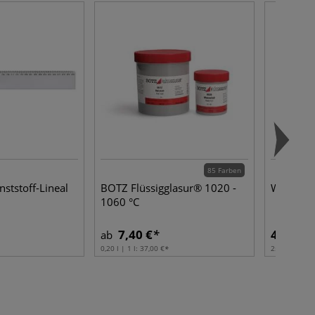
85 Farben
ststoff-Lineal
BOTZ Flüssigglasur® 1020 -
White B
1060 °C
7,40 €
44,32 €
ab
0,20 l | 1 l:
37,00 €
25 kg | 1 kg: