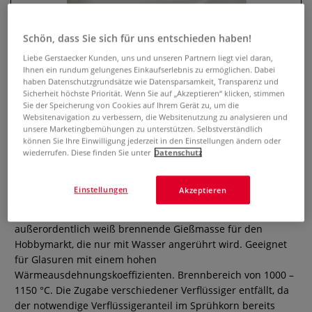
Schön, dass Sie sich für uns entschieden haben!
Liebe Gerstaecker Kunden, uns und unseren Partnern liegt viel daran,
Ihnen ein rundum gelungenes Einkaufserlebnis zu ermöglichen. Dabei
haben Datenschutzgrundsätze wie Datensparsamkeit, Transparenz und
Sicherheit höchste Priorität. Wenn Sie auf „Akzeptieren“ klicken, stimmen
Sie der Speicherung von Cookies auf Ihrem Gerät zu, um die
Websitenavigation zu verbessern, die Websitenutzung zu analysieren und
unsere Marketingbemühungen zu unterstützen. Selbstverständlich
können Sie Ihre Einwilligung jederzeit in den Einstellungen ändern oder
wiederrufen. Diese finden Sie unter
Datenschutz
White Body Gießmasse
0 Bewertungen
Einstellungen
Akzeptieren
White Body ist die gebrauchsfertige, staubarme, bei 1050 °C
außerordentlich weiß brennende Gießmasse für den
Hobbymarkt, die nur mit Wasser angerührt wird. Geeignet
für Glasuren mit einem hohen
Wärmeausdehnungskoeffizienten. Brennbereich von 1000 –
1150 °C. Die Zugabe verschiedener Verflüssiger entfällt, da
der notwendige Verflüssigeranteil im Sprühkorn bereits