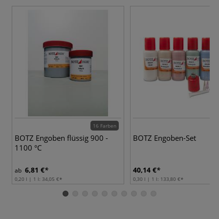
16 Farben
BOTZ Engoben flüssig 900 -
BOTZ Engoben-Set
1100 °C
6,81 €
40,14 €
ab
0,20 l | 1 l:
34,05 €
0,30 l | 1 l:
133,80 €