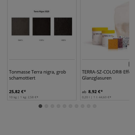
42 
Tonmasse Terra nigra, grob
TERRA-SZ-COLOR® Effekt
schamottiert
Glanzglasuren
25,82 €
8,92 €
ab
10 kg | 1 kg:
2,58 €
0,20 l | 1 l:
44,60 €