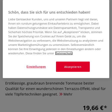
Schön, dass Sie sich für uns entschieden haben!
Liebe Gerstaecker Kunden, uns und unseren Partnern liegt viel daran,
Ihnen ein rundum gelungenes Einkaufserlebnis zu ermöglichen. Dabei
haben Datenschutzgrundsätze wie Datensparsamkeit, Transparenz und
Sicherheit höchste Priorität. Wenn Sie auf „Akzeptieren“ klicken, stimmen
Sie der Speicherung von Cookies auf Ihrem Gerät zu, um die
Websitenavigation zu verbessern, die Websitenutzung zu analysieren und
unsere Marketingbemühungen zu unterstützen. Selbstverständlich
können Sie Ihre Einwilligung jederzeit in den Einstellungen ändern oder
wiederrufen. Diese finden Sie unter
Datenschutz
Tonmasse Terra grigio, grob
schamottiert
Einstellungen
Akzeptieren
0 Bewertungen
Erstklassige, graubraun brennende Tonmasse bester
Qualität für einen wunderschönen Terrazzo-Effekt, ideal für
viele Töpfertechniken geeignet.
Mehr
19,66 €