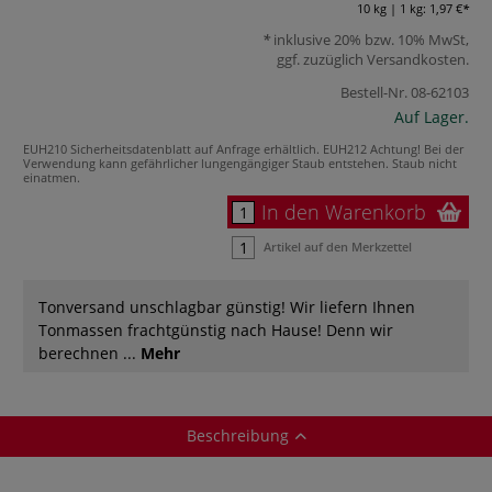
10 kg | 1 kg:
1,97 €
inklusive 20% bzw. 10% MwSt,
ggf. zuzüglich
Versandkosten
.
Bestell-Nr.
08-62103
Auf Lager.
EUH210 Sicherheitsdatenblatt auf Anfrage erhältlich.
EUH212 Achtung! Bei der
Verwendung kann gefährlicher lungengängiger Staub entstehen. Staub nicht
einatmen.
In den Warenkorb
Artikel auf den Merkzettel
Tonversand unschlagbar günstig! Wir liefern Ihnen
Tonmassen frachtgünstig nach Hause! Denn wir
berechnen ...
Mehr
Beschreibung